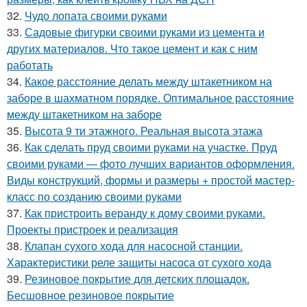
32.
Чудо лопата своими руками
33.
Садовые фигурки своими руками из цемента и
других материалов. Что такое цемент и как с ним
работать
34.
Какое расстояние делать между штакетником на
заборе в шахматном порядке. Оптимальное расстояние
между штакетником на заборе
35.
Высота 9 ти этажного. Реальная высота этажа
36.
Как сделать пруд своими руками на участке. Пруд
своими руками — фото лучших вариантов оформления.
Виды конструкций, формы и размеры + простой мастер-
класс по созданию своими руками
37.
Как пристроить веранду к дому своими руками.
Проекты пристроек и реализация
38.
Клапан сухого хода для насосной станции.
Характеристики реле защиты насоса от сухого хода
39.
Резиновое покрытие для детских площадок.
Бесшовное резиновое покрытие