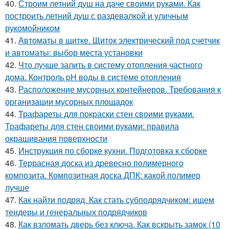
40.
Строим летний душ на даче своими руками. Как
построить летний душ с раздевалкой и уличным
рукомойником
41.
Автоматы в щитке. Щиток электрический под счетчик
и автоматы: выбор места установки
42.
Что лучше залить в систему отопления частного
дома. Контроль pH воды в системе отопления
43.
Расположение мусорных контейнеров. Требования к
организации мусорных площадок
44.
Трафареты для покраски стен своими руками.
Трафареты для стен своими руками: правила
окрашивания поверхности
45.
Инструкция по сборке кухни. Подготовка к сборке
46.
Террасная доска из древесно полимерного
композита. Композитная доска ДПК: какой полимер
лучше
47.
Как найти подряд. Как стать субподрядчиком: ищем
тендеры и генеральных подрядчиков
48.
Как взломать дверь без ключа. Как вскрыть замок (10