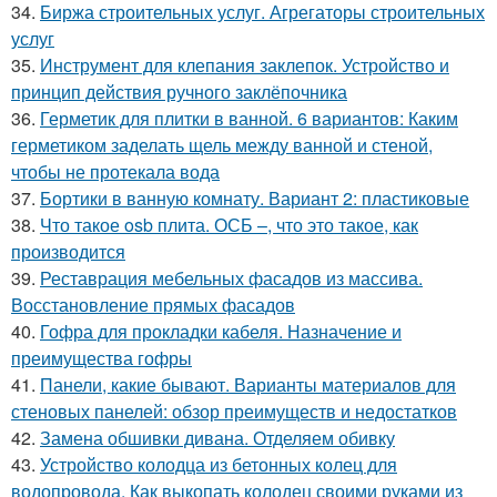
34.
Биржа строительных услуг. Агрегаторы строительных
услуг
35.
Инструмент для клепания заклепок. Устройство и
принцип действия ручного заклёпочника
36.
Герметик для плитки в ванной. 6 вариантов: Каким
герметиком заделать щель между ванной и стеной,
чтобы не протекала вода
37.
Бортики в ванную комнату. Вариант 2: пластиковые
38.
Что такое osb плита. ОСБ –, что это такое, как
производится
39.
Реставрация мебельных фасадов из массива.
Восстановление прямых фасадов
40.
Гофра для прокладки кабеля. Назначение и
преимущества гофры
41.
Панели, какие бывают. Варианты материалов для
стеновых панелей: обзор преимуществ и недостатков
42.
Замена обшивки дивана. Отделяем обивку
43.
Устройство колодца из бетонных колец для
водопровода. Как выкопать колодец своими руками из