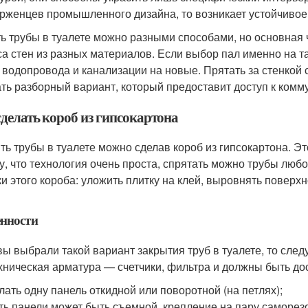
рженцев промышленного дизайна, то возникает устойчивое 
ь трубы в туалете можно разными способами, но основная 
са стен из разных материалов. Если выбор пал именно на т
 водопровода и канализации на новые. Прятать за стенкой 
ть разборный вариант, который предоставит доступ к комм
сделать короб из гипсокартона
ть трубы в туалете можно сделав короб из гипсокартона. Э
у, что технология очень проста, спрятать можно трубы лю
ки этого короба: уложить плитку на клей, выровнять поверх
нности
вы выбрали такой вариант закрытия труб в туалете, то сле
хническая арматура — счетчики, фильтра и должны быть до
лать одну панель откидной или поворотной (на петлях);
ть панели может быть съемной, крепление на пару саморезо