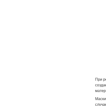
При р
созда
матер
Маски
случа