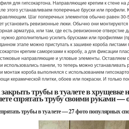
филя для гипсокартона. Направляющие крепим к стене на 
ле этого устанавливаем поперечные бруски или профили.
равляющим. Шаг поперечных элементов обычно равен 30-50
ет установить ревизионные люки. Обычно они монтируются в
орная арматура, или там, где есть ревизионное отверстие 
 нужно дополнительно усилить брусками или профилями (пр
данном этапе можно приступать к зашивке короба листами
сокартон крепим саморезами к коробу, а для фиксации пл
стиковые направляющие и угловые элементы. Оставляем о
и использовались панели, то теперь можно устанавливать 
и монтаж короба выполнялся с использованием гипсокарто
ощи керамической плитки, обоев или покраски. И только по
 закрыть трубы в туалете в хрущевке не
лете спрятать трубу своими руками — 
спрятать трубы в туалете — 27 фото популярных сп