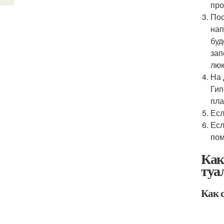
про
Пос
нап
буд
зап
люк
На 
Гип
пла
Есл
Есл
пом
Как
туа
Как 