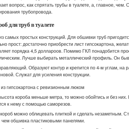
кает вопрос, как спрятать трубы в туалете, а, главное, чем.
ирования трубопровода.
роб для труб в туалете
из самых простых конструкций. Для обшивки труб пригодитс
ьно прост: достаточно приобрести лист гипсокартона, желат
вляет порядка 4,5 доллароов. Помимо ГКЛ понадобится пр
лическим. Лучше выбирать металлический профиль. Он быва
равляющий. Образуют контур и крепится по 4-м углам, на ра
новой. Служат для усиления конструкции.
 из гипсокартона с ревизионным люком
высота короба меньше метра, то можно обойтись и без них. 
тся к нему с помощью саморезов.
 короб можно облицевать плиткой и сделать незаметным. Ст
 чем обшивка пластиковыми панелями.