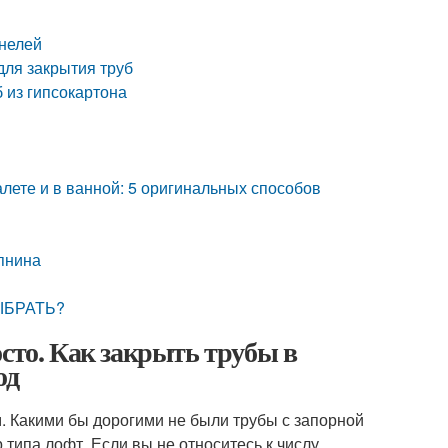
анелей
для закрытия труб
б из гипсокартона
алете и в ванной: 5 оригинальных способов
епнина
ВЫБРАТЬ?
осто. Как закрыть трубы в
од
 Какими бы дорогими не были трубы с запорной
типа лофт. Если вы не относитесь к числу