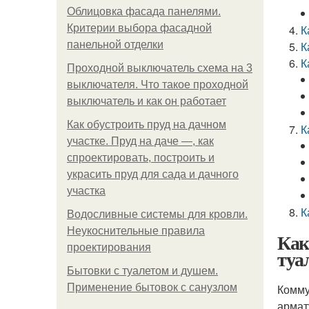
Облицовка фасада панелями.
Критерии выбора фасадной
К
панельной отделки
К
К
Проходной выключатель схема на 3
выключателя. Что такое проходной
выключатель и как он работает
Как обустроить пруд на дачном
К
участке. Пруд на даче —, как
спроектировать, построить и
украсить пруд для сада и дачного
участка
К
Водосливные системы для кровли.
Неукоснительные правила
Как
проектирования
туа
Бытовки с туалетом и душем.
Применение бытовок с санузлом
Комму
армат