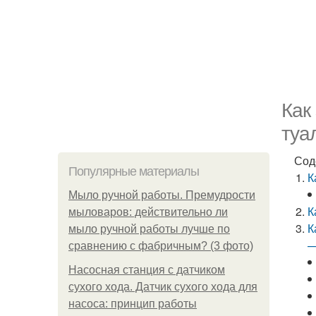
Как
туа
Сод
Популярные материалы
К
Мыло ручной работы. Премудрости
К
мыловаров: действительно ли
К
мыло ручной работы лучше по
—
сравнению с фабричным? (3 фото)
Насосная станция с датчиком
сухого хода. Датчик сухого хода для
насоса: принцип работы