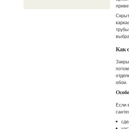
приве
Скрыт
карка
трубы
выбра
Как 
Закры
потом
отдел
обои.
Особе
Если 
санте
сде
час