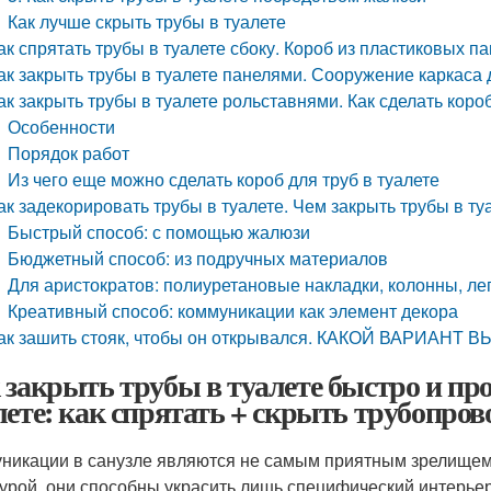
Как лучше скрыть трубы в туалете
ак спрятать трубы в туалете сбоку. Короб из пластиковых п
ак закрыть трубы в туалете панелями. Сооружение каркаса 
ак закрыть трубы в туалете рольставнями. Как сделать коро
Особенности
Порядок работ
Из чего еще можно сделать короб для труб в туалете
ак задекорировать трубы в туалете. Чем закрыть трубы в ту
Быстрый способ: с помощью жалюзи
Бюджетный способ: из подручных материалов
Для аристократов: полиуретановые накладки, колонны, л
Креативный способ: коммуникации как элемент декора
ак зашить стояк, чтобы он открывался. КАКОЙ ВАРИАНТ 
 закрыть трубы в туалете быстро и пр
лете: как спрятать + скрыть трубопров
никации в санузле являются не самым приятным зрелищем.
урой, они способны украсить лишь специфический интерьер 