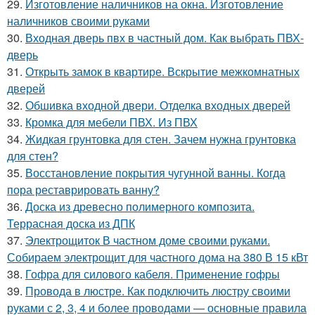
29.
Изготовление наличников на окна. Изготовление
наличников своими руками
30.
Входная дверь пвх в частный дом. Как выбрать ПВХ-
дверь
31.
Открыть замок в квартире. Вскрытие межкомнатных
дверей
32.
Обшивка входной двери. Отделка входных дверей
33.
Кромка для мебели ПВХ. Из ПВХ
34.
Жидкая грунтовка для стен. Зачем нужна грунтовка
для стен?
35.
Восстановление покрытия чугунной ванны. Когда
пора реставрировать ванну?
36.
Доска из древесно полимерного композита.
Террасная доска из ДПК
37.
Электрощиток В частном доме своими руками.
Собираем электрощит для частного дома на 380 В 15 кВт
38.
Гофра для силового кабеля. Применение гофры
39.
Провода в люстре. Как подключить люстру своими
руками с 2, 3, 4 и более проводами — основные правила