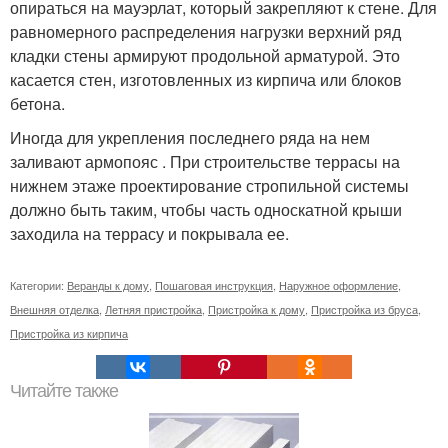
опираться на мауэрлат, который закрепляют к стене. Для
равномерного распределения нагрузки верхний ряд
кладки стены армируют продольной арматурой. Это
касается стен, изготовленных из кирпича или блоков
бетона.
Иногда для укрепления последнего ряда на нем
заливают армопояс . При строительстве террасы на
нижнем этаже проектирование стропильной системы
должно быть таким, чтобы часть односкатной крыши
заходила на террасу и покрывала ее.
Категории:
Веранды к дому
,
Пошаговая инструкция
,
Наружное оформление
,
Внешняя отделка
,
Летняя пристройка
,
Пристройка к дому
,
Пристройка из бруса
,
Пристройка из кирпича
Читайте также