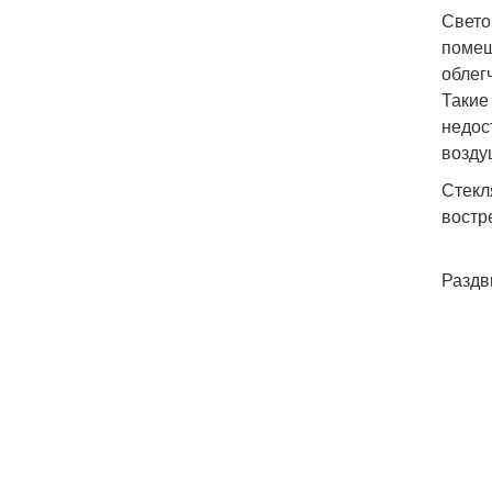
Свето
помещ
облег
Такие
недос
возду
Стекл
востр
Раздв