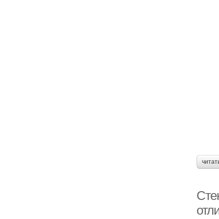
читат
Сте
отл