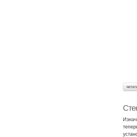
читат
Сте
Изнач
тепер
устан