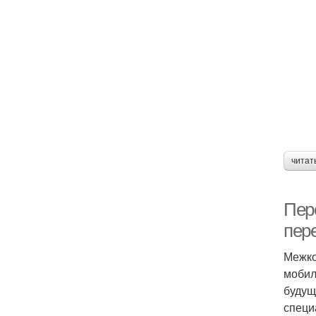
читат
Пер
пере
Межко
мобил
будущ
специ