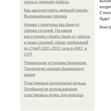
высок
насоса: принцип работы
возде
Как заштукатурить дверной проем.
Стекл
Выравнивание проема
будет
Нормы строительства бани от
Конст
забора соседей. На каком
расстоянии строить баню от забора
и дома соседей: обзор требований
по СНиП 2021-2022 года в ИЖС и
СНТ
Правильная установка бордюров.
Технология укладки бордюрного
камня
Пластиковые колодезные кольца.
Особенности использования
пластиковых колец для колодца