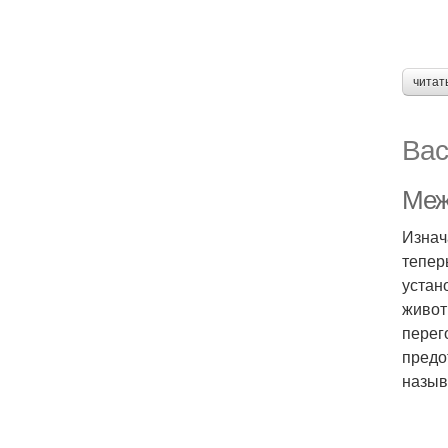
читат
Вас
Меж
Изнач
тепер
устан
живот
перег
предо
назыв