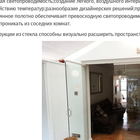
ая светопроводимость;создание легкого, воздушного интерь
йствию температур;разнообразие дизайнерских решений;пр
янное полотно обеспечивает превосходную светопроводимос
 проникать из соседних комнат.
рукции из стекла способны визуально расширить пространс