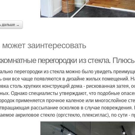
ь дальше →
 может заинтересовать
комнатные перегородки из стекла. Плюсы
ально перегородки из стекла можно было увидеть преимуще
ь они все чаще появляются в дизайне жилых помещений. На
овка столь хрупких конструкций дома - рискованная затея,
ных. Однако специалисты утверждают, что подобные опас
ородок применяется прочное каленое или многослойное стек
твращающая рассыпание осколков в случае повреждения. Б
аемое акриловое стекло (оргстекло, плексиглас), по сути - 