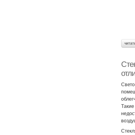
читат
Сте
отл
Свето
помещ
облег
Такие
недос
возду
Стекл