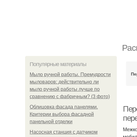
Рас
Популярные материалы
Пе
Мыло ручной работы. Премудрости
мыловаров: действительно ли
мыло ручной работы лучше по
сравнению с фабричным? (3 фото)
Облицовка фасада панелями.
Пер
Критерии выбора фасадной
пере
панельной отделки
Межко
Насосная станция с датчиком
мобил