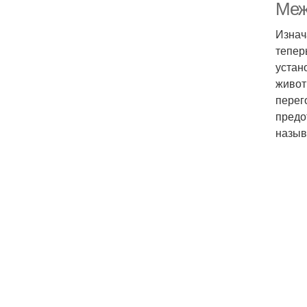
Меж
Изнач
тепер
устан
живот
перег
предо
назыв