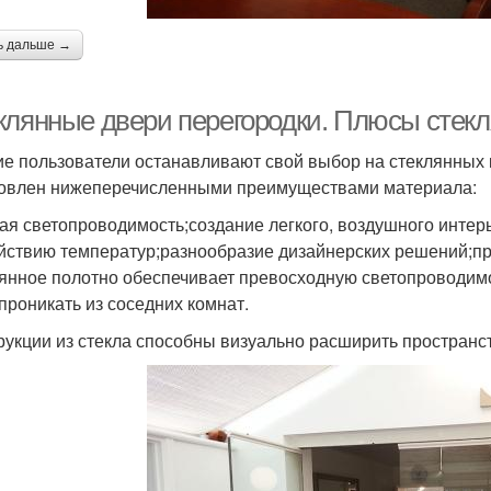
ь дальше →
клянные двери перегородки. Плюсы стекл
е пользователи останавливают свой выбор на стеклянных 
овлен нижеперечисленными преимуществами материала:
ая светопроводимость;создание легкого, воздушного интерь
йствию температур;разнообразие дизайнерских решений;пр
янное полотно обеспечивает превосходную светопроводимос
 проникать из соседних комнат.
рукции из стекла способны визуально расширить пространс