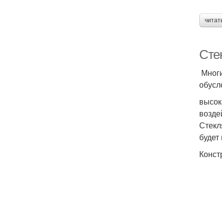
читат
Сте
Многи
обусл
высок
возде
Стекл
будет
Конст