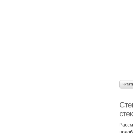
читат
Сте
стек
Рассм
подоб