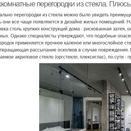
комнатные перегородки из стекла. Плюсы
ально перегородки из стекла можно было увидеть преимуще
ь они все чаще появляются в дизайне жилых помещений. На
овка столь хрупких конструкций дома - рискованная затея,
ных. Однако специалисты утверждают, что подобные опас
ородок применяется прочное каленое или многослойное стек
твращающая рассыпание осколков в случае повреждения. Б
аемое акриловое стекло (оргстекло, плексиглас), по сути - 