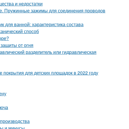
щества и недостатки
ке. Пружинные зажимы для соединения проводов
к для ванной: характеристика состава
ханический способ
оре?
 защиты от огня
равлический разделитель или гидравлическая
 покрытия для детских площадок в 2022 году
ену
люча
 производства
сы и минусы