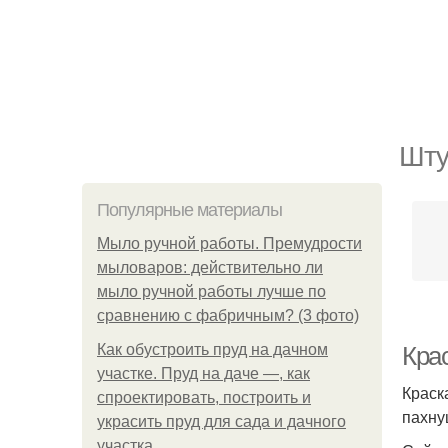
Шту
Популярные материалы
Мыло ручной работы. Премудрости
мыловаров: действительно ли
мыло ручной работы лучше по
сравнению с фабричным? (3 фото)
Как обустроить пруд на дачном
Крас
участке. Пруд на даче —, как
Краск
спроектировать, построить и
пахну
украсить пруд для сада и дачного
участка