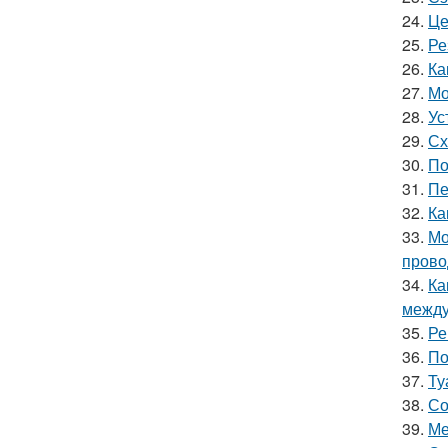
24.
Це
25.
Ре
26.
Ка
27.
Мо
28.
Ус
29.
Сх
30.
По
31.
Пе
32.
Ка
33.
Мо
прово
34.
Ка
между
35.
Ре
36.
По
37.
Ту
38.
Со
39.
Ме