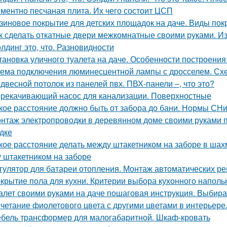
ментно песчаная плита. Их чего состоит ЦСП
зиновое покрытие для детских площадок на даче. Виды пок
к сделать откатные двери межкомнатные своими руками. И
лдинг это, что. Разновидности
тановка уличного туалета на даче. Особенности построения
ема подключения люминесцентной лампы с дросселем. Сх
двесной потолок из панелей пвх. ПВХ-панели –, что это?
рекачивающий насос для канализации. Поверхностные
кое расстояние должно быть от забора до бани. Нормы СН
нтаж электропроводки в деревянном доме своими руками 
дке
кое расстояние делать между штакетником на заборе в ша
 штакетником на заборе
гулятор для батареи отопления. Монтаж автоматических ре
крытие пола для кухни. Критерии выбора кухонного наполь
алет своими руками на даче пошаговая инструкция. Выби
четание фиолетового цвета с другими цветами в интерьере
бель трансформер для малогабаритной. Шкаф-кровать