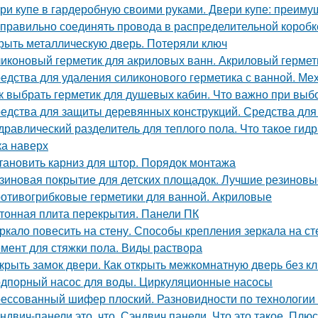
ри купе в гардеробную своими руками. Двери купе: преиму
 правильно соединять провода в распределительной короб
рыть металлическую дверь. Потеряли ключ
иконовый герметик для акриловых ванн. Акриловый гермети
едства для удаления силиконового герметика с ванной. Ме
к выбрать герметик для душевых кабин. Что важно при выб
едства для защиты деревянных конструкций. Средства для
дравлический разделитель для теплого пола. Что такое гид
ка наверх
тановить карниз для штор. Порядок монтажа
зиновая покрытие для детских площадок. Лучшие резиновые
отивогрибковые герметики для ванной. Акриловые
тонная плита перекрытия. Панели ПК
ркало повесить на стену. Способы крепления зеркала на ст
мент для стяжки пола. Виды раствора
крыть замок двери. Как открыть межкомнатную дверь без к
дпорный насос для воды. Циркуляционные насосы
ессованный шифер плоский. Разновидности по технологии
ндвич-панели это, что. Сэндвич панели. Что это такое. Плю