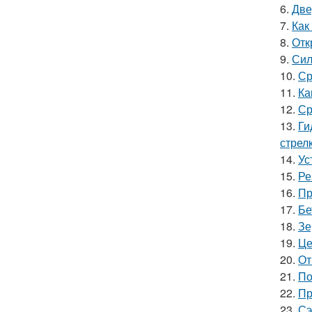
6.
Две
7.
Как
8.
Отк
9.
Сил
10.
Ср
11.
Ка
12.
Ср
13.
Ги
стрел
14.
Ус
15.
Ре
16.
Пр
17.
Бе
18.
Зе
19.
Це
20.
От
21.
По
22.
Пр
23.
Сэ