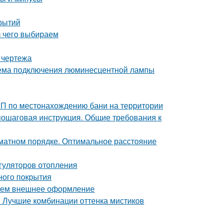
рытий
з чего выбираем
 чертежа
ема подключения люминесцентной лампы
иП по местонахождению бани на территории
пошаговая инструкция. Общие требования к
хматном порядке. Оптимальное расстояние
гуляторов отопления
ного покрытия
раем внешнее оформление
. Лучшие комбинации оттенка мистиков