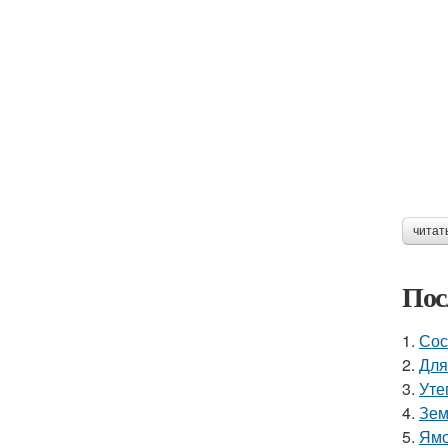
читат
Пос
1.
Сос
2.
Для
3.
Уте
4.
Зем
5.
Ямо