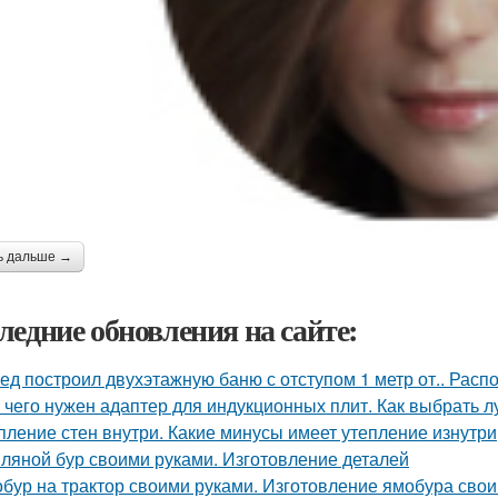
ь дальше →
ледние обновления на сайте:
ед построил двухэтажную баню с отступом 1 метр от.. Расп
 чего нужен адаптер для индукционных плит. Как выбрать 
пление стен внутри. Какие минусы имеет утепление изнутри
ляной бур своими руками. Изготовление деталей
бур на трактор своими руками. Изготовление ямобура сво