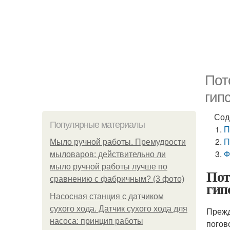
Пот
гип
Сод
Популярные материалы
П
П
Мыло ручной работы. Премудрости
Ф
мыловаров: действительно ли
мыло ручной работы лучше по
Пот
сравнению с фабричным? (3 фото)
гип
Насосная станция с датчиком
сухого хода. Датчик сухого хода для
Прежд
насоса: принцип работы
погов