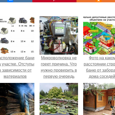
асположение бани
Микроволновка не
Фото на како
а участке. Отступы
греет причина. Что
расстоянии стро
в зависимости от
нужно проверить в
баню от забора
материалов
первую очередь
дома соседей
Расстояния ме
объектами н
участке соглас
нормам