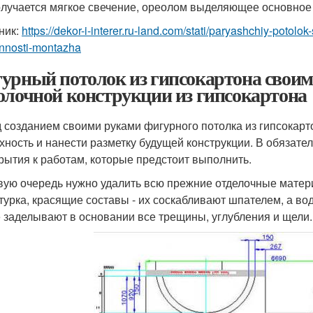
олучается мягкое свечение, ореолом выделяющее основное 
ник:
https://dekor-i-interer.ru-land.com/stati/paryashchiy-potol
nnosti-montazha
урный потолок из гипсокартона свои
олочной конструкции из гипсокартона
 созданием своими руками фигурного потолка из гипсокарт
хность и нанести разметку будущей конструкции. В обязат
рытия к работам, которые предстоит выполнить.
вую очередь нужно удалить всю прежние отделочные матери
турка, красящие составы - их соскабливают шпателем, а во
 заделывают в основании все трещины, углубления и щели.