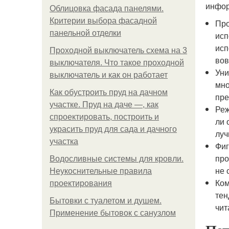
инфор
Облицовка фасада панелями.
Критерии выбора фасадной
Про
панельной отделки
исп
исп
Проходной выключатель схема на 3
вов
выключателя. Что такое проходной
Уни
выключатель и как он работает
мно
Как обустроить пруд на дачном
пре
участке. Пруд на даче —, как
Реж
спроектировать, построить и
ли 
украсить пруд для сада и дачного
луч
участка
Фиг
про
Водосливные системы для кровли.
не 
Неукоснительные правила
Ком
проектирования
тен
Бытовки с туалетом и душем.
чит
Применение бытовок с санузлом