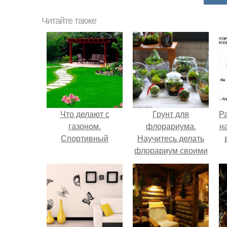
Читайте также
Что делают с
Грунт для
Р
газоном.
флорариума.
н
Спортивный
Научитесь делать
флорариум своими
руками!