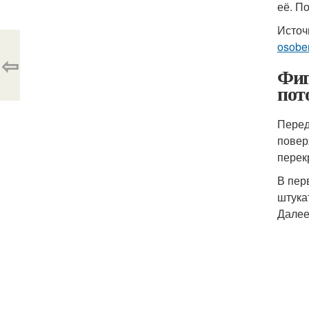
её. П
Источ
osobe
⇦
Фиг
пот
Перед
повер
перек
В пер
штука
Далее