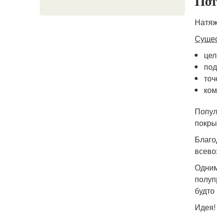
Пот
Натяж
Сущес
цел
под
точ
ком
Попул
покры
Благо
всево
Одним
полуп
будто
Идея!