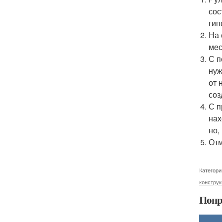
сос
гип
На 
мес
С п
нуж
от 
соз
С п
нах
но,
Отм
Категори
конструк
Понр