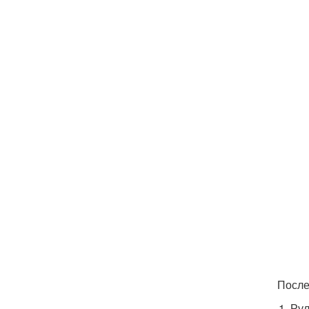
После
Рул