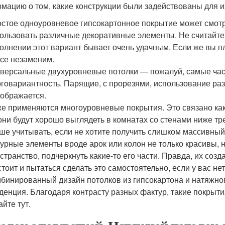
мацию о том, какие конструкции были задействованы для и
стое одноуровневое гипсокартонное покрытие может смотр
ользовать различные декоративные элементы. Не считайте
олнении этот вариант бывает очень удачным. Если же вы п
се незаменим.
версальные двухуровневые потолки — пожалуй, самые час
говариантность. Парящие, с прорезями, использование раз
ображается.
е применяются многоуровневые покрытия. Это связано как 
они будут хорошо выглядеть в комнатах со стенами ниже т
ше учитывать, если не хотите получить слишком массивный
урные элементы вроде арок или колон не только красивы, 
странство, подчеркнуть какие-то его части. Правда, их соз
стоит и пытаться сделать это самостоятельно, если у вас н
бинированный дизайн потолков из гипсокартона и натяжн
денция. Благодаря контрасту разных фактур, такие покрыт
айте тут.