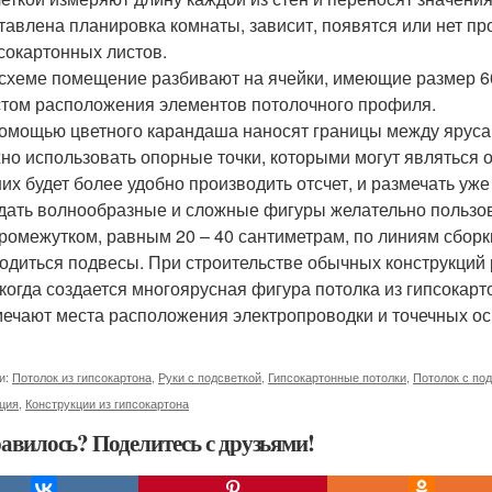
тавлена планировка комнаты, зависит, появятся или нет пр
сокартонных листов.
схеме помещение разбивают на ячейки, имеющие размер 60
том расположения элементов потолочного профиля.
омощью цветного карандаша наносят границы между ярусам
но использовать опорные точки, которыми могут являться 
них будет более удобно производить отсчет, и размечать у
дать волнообразные и сложные фигуры желательно пользо
ромежутком, равным 20 – 40 сантиметрам, по линиям сборки
одиться подвесы. При строительстве обычных конструкций
 когда создается многоярусная фигура потолка из гипсокарто
ечают места расположения электропроводки и точечных ос
и:
Потолок из гипсокартона
,
Руки с подсветкой
,
Гипсокартонные потолки
,
Потолок с по
ция
,
Конструкции из гипсокартона
авилось? Поделитесь с друзьями!