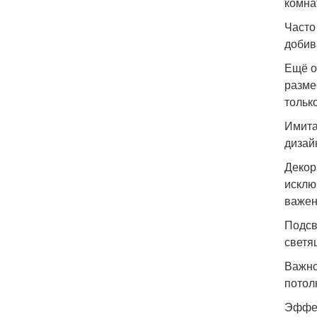
комна
Часто
добив
Ещё о
разме
тольк
Имита
дизай
Декор
исклю
важен
Подсв
светя
Важно
потол
Эффек