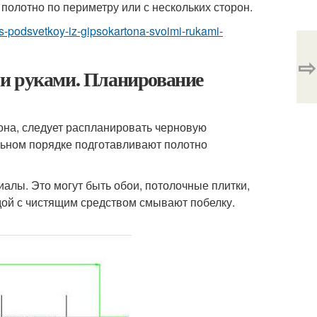
полотно по периметру или с нескольких сторон.
ok-s-podsvetkoy-iz-gipsokartona-svoimi-rukami-
⇨
ми руками. Планирование
она, следует распланировать черновую
ельном порядке подготавливают полотно
алы. Это могут быть обои, потолочные плитки,
дой с чистящим средством смывают побелку.