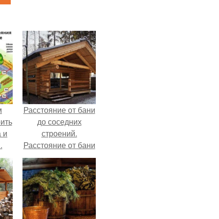
м
Расстояние от бани
ить
до соседних
 и
строений.
.
Расстояние от бани
жду
до соседнего
а
участка: СНиП
но