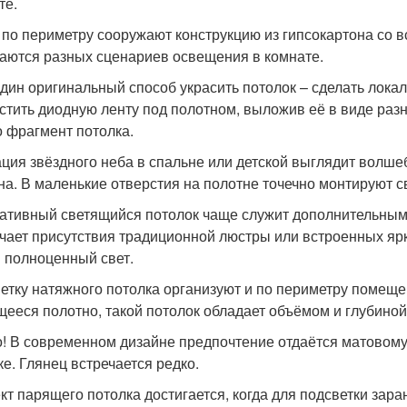
те.
 по периметру сооружают конструкцию из гипсокартона со 
аются разных сценариев освещения в комнате.
дин оригинальный способ украсить потолок – сделать лока
стить диодную ленту под полотном, выложив её в виде раз
о фрагмент потолка.
ция звёздного неба в спальне или детской выглядит волшеб
на. В маленькие отверстия на полотне точечно монтируют с
ативный светящийся потолок чаще служит дополнительным
чает присутствия традиционной люстры или встроенных ярки
 полноценный свет.
етку натяжного потолка организуют и по периметру помеще
щееся полотно, такой потолок обладает объёмом и глубиной
! В современном дизайне предпочтение отдаётся матовому
ке. Глянец встречается редко.
т парящего потолка достигается, когда для подсветки зара