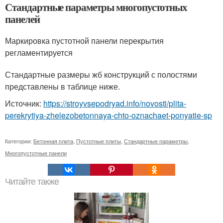
Стандартные параметры многопустотных
панелей
Маркировка пустотной панели перекрытия
регламентируется
Стандартные размеры жб конструкций с полостями
представлены в таблице ниже.
Источник:
https://stroyvsepodryad.info/novosti/plita-
perekrytiya-zhelezobetonnaya-chto-oznachaet-ponyatie-sp
Категории:
Бетонная плита
,
Пустотные плиты
,
Стандартные параметры
,
Многопустотные панели
Читайте также