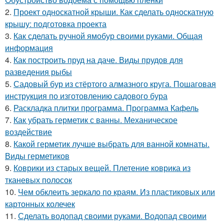
2.
Проект односкатной крыши. Как сделать односкатную
крышу: подготовка проекта
3.
Как сделать ручной ямобур своими руками. Общая
информация
4.
Как построить пруд на даче. Виды прудов для
разведения рыбы
5.
Садовый бур из стёртого алмазного круга. Пошаговая
инструкция по изготовлению садового бура
6.
Раскладка плитки программа. Программа Кафель
7.
Как убрать герметик с ванны. Механическое
воздействие
8.
Какой герметик лучше выбрать для ванной комнаты.
Виды герметиков
9.
Коврики из старых вещей. Плетение коврика из
тканевых полосок
10.
Чем обклеить зеркало по краям. Из пластиковых или
картонных колечек
11.
Сделать водопад своими руками. Водопад своими