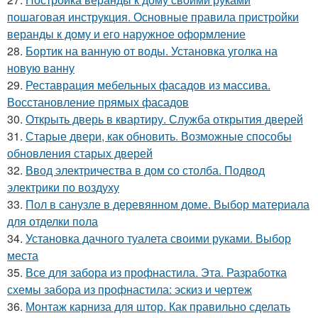
пошаговая инструкция. Основные правила пристройки
веранды к дому и его наружное оформление
28.
Бортик на ванную от воды. Установка уголка на
новую ванну
29.
Реставрация мебельных фасадов из массива.
Восстановление прямых фасадов
30.
Открыть дверь в квартиру. Служба открытия дверей
31.
Старые двери, как обновить. Возможные способы
обновления старых дверей
32.
Ввод электричества в дом со столба. Подвод
электрики по воздуху
33.
Пол в санузле в деревянном доме. Выбор материала
для отделки пола
34.
Установка дачного туалета своими руками. Выбор
места
35.
Все для забора из профнастила. Эта. Разработка
схемы забора из профнастила: эскиз и чертеж
36.
Монтаж карниза для штор. Как правильно сделать