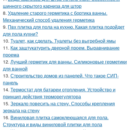
шинного скрытого карниза для штор
8.
Удаление старого герметика с бортика ванны.
Механический способ удаления герметика
9.
Пвх плитка для пола на кухню. Какая плитка подойдет
для пола кухни?
10.
Туалет, как сделать. Туалеты без выгребной ямы
11.
Как заштукатурить дверной проем. Выравнивание
проема
12.
Лучший герметик для ванны. Силиконовые герметики
для ванной
13.
Строительство домов из панелей. Что такое СИП-
панель
14.
Термостат для батареи отопления. Устройство и
принцип действия терморегулятора
15.
Зеркало повесить на стену. Способы крепления
зеркала на стену
16.
Виниловая плитка самоклеющаяся для пола.
Структура и виды виниловой плитки для пола