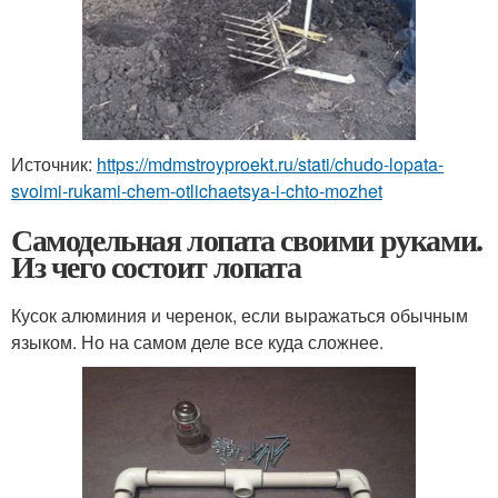
Источник:
https://mdmstroyproekt.ru/stati/chudo-lopata-
svoimi-rukami-chem-otlichaetsya-i-chto-mozhet
Самодельная лопата своими руками.
Из чего состоит лопата
Кусок алюминия и черенок, если выражаться обычным
языком. Но на самом деле все куда сложнее.