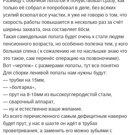
Разницу с обычной лопатой я почувствовал сразу, как
только её собрал и попробовал в деле, без всяких
усилий вскопал все участки, я уже не говорю о том, что
скорость работы повышается в несколько раз за счёт
ширины захвата, она составляет 60см.
Такая самодельная лопата будет очень к стати людям
пенсионного возраста, но особенно полезна тем, у кого
больная спина ( к сожалению не по наслышке знаю что
это такое, сам перенёс операцию на позвоночнике).
Вот «чертеж» с размерами лопаты, тут все понятно
Для сборки ленивой лопаты нам нужны будут:
— трубки на 15мм,
— «болгарка»,
— прут на 8-10мм из высокоуглеродистой стали,
— сварочный аппарат,
— ну и естественно ваше желание.
Из всего перечисленного самым дефицитным наверно
будет прут, у нас в шахте он идёт в трубах
проветривания, а заменить его можно зубьями с