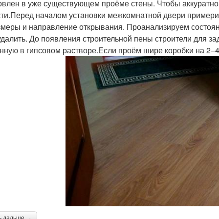
овлен в уже существующем проёме стены. Чтобы аккуратно 
сти.Перед началом установки межкомнатной двери примери
змеры и направление открывания. Проанализируем состоян
удалить. До появления строительной пены строители для за
нную в гипсовом растворе.Если проём шире коробки на 2–4 
ь дальше →