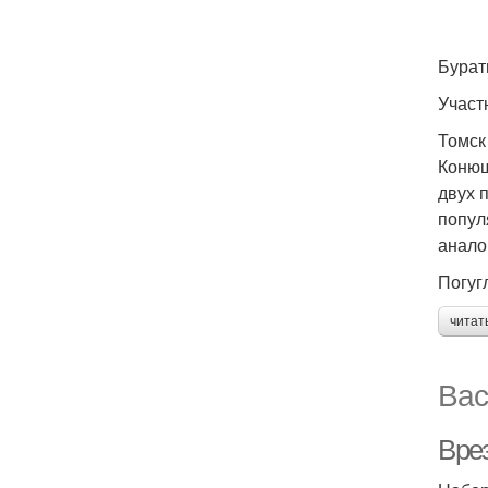
Бурат
Участ
Томск
Конюш
двух 
попул
анало
Погуг
читат
Вас
Вре