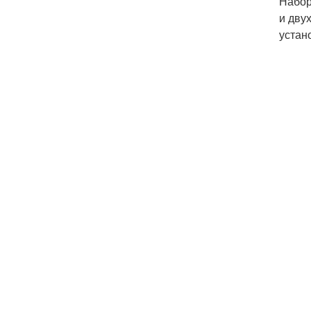
Набор
и дву
устан