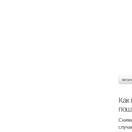
читат
Как
пош
Сними
случа