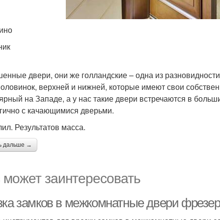
ино
ник
енные двери, они же голландские – одна из разновидности
половинок, верхней и нижней, которые имеют свои собствен
ярный на Западе, а у нас такие двери встречаются в больш
гично с качающимися дверьми.
лил. Результатов масса.
ь дальше →
 может заинтересовать
зка замков в межкомнатные двери фрезер