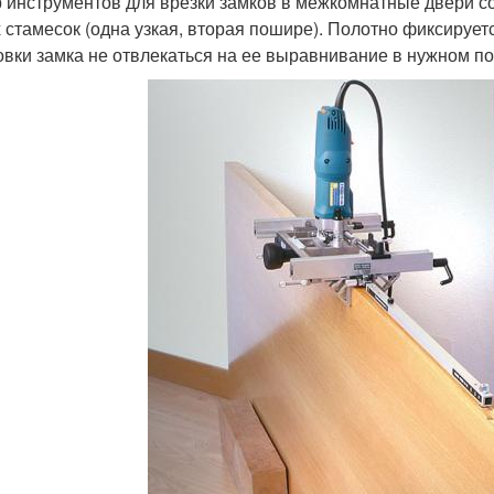
 инструментов для врезки замков в межкомнатные двери со
х стамесок (одна узкая, вторая пошире). Полотно фиксируе
овки замка не отвлекаться на ее выравнивание в нужном п