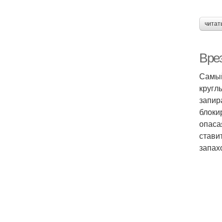
читат
Вре
Самый
кругл
запир
блоки
опаса
стави
запах