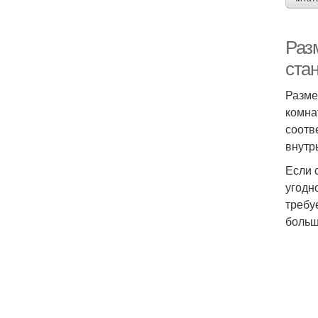
Раз
ста
Разме
комна
соотв
внутр
Если 
угодн
требу
больш