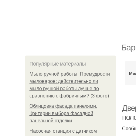
Бар
Популярные материалы
Ме
Мыло ручной работы. Премудрости
мыловаров: действительно ли
мыло ручной работы лучше по
сравнению с фабричным? (3 фото)
Облицовка фасада панелями.
Две
Критерии выбора фасадной
пол
панельной отделки
Сооб
Насосная станция с датчиком