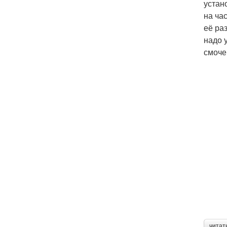
устан
на ча
её ра
надо 
смоче
читат