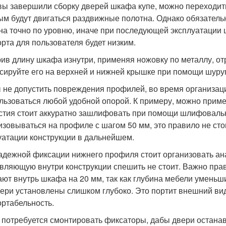
вы завершили сборку дверей шкафа купе, можно переходить
ым будут двигаться раздвижные полотна. Однако обязател
на точно по уровню, иначе при последующей эксплуатации 
рта для пользователя будет низким.
ив длину шкафа изнутри, применяя ножовку по металлу, от
сируйте его на верхней и нижней крышке при помощи шуру
 не допустить повреждения профилей, во время организац
льзоваться любой удобной опорой. К примеру, можно приме
стия стоит аккуратно зашлифовать при помощи шлифоваль
изовываться на профиле с шагом 50 мм, это правило не сто
уатации конструкции в дальнейшем.
адежной фиксации нижнего профиля стоит организовать ана
вляющую внутри конструкции спешить не стоит. Важно прав
ют внутрь шкафа на 20 мм, так как глубина мебели уменьши
вери установлены слишком глубоко. Это портит внешний вид
ртабельность.
 потребуется смонтировать фиксаторы, дабы двери остана