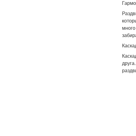
Гармо
Раздв
котор
много
забир
Каска
Каска
друга
раздв