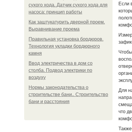
Если 
сухого хода. Датчик сухого хода для
котор
насоса: принцип работы
полот
Как заштукатурить дверной проем.
комфо
Выравнивание проема
Измер
Правильная установка бордюров.
зафик
Технология укладки бордюрного
Чтобы
камня
воспо
Ввод электричества в дом со
отвер
столба. Подвод электрики по
орган
воздуху
экспл
Нормы законодательства о
Для н
строительстве бани.. Строительство
напра
бани и расстояния
смеща
что д
комфо
Также