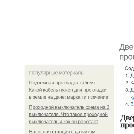
Две
про
Сод
Популярные материалы
Д
К
Подземная прокладка кабеля.
Д
Какой кабель нужен для прокладки
к
в земле на даче: марка тип сечение
В
Проходной выключатель схема на 3
Две
выключателя. Что такое проходной
про
выключатель и как он работает
Насосная станция с датчиком