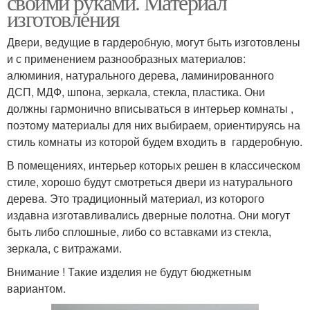
своими руками. Материал
изготовления
Двери, ведущие в гардеробную, могут быть изготовлены
и с применением разнообразных материалов:
Купе для шкафа
Рельсы для шкафа
алюминия, натурального дерева, ламинированного
ДСП, МДФ, шпона, зеркала, стекла, пластика. Они
должны гармонично вписываться в интерьер комнаты ,
поэтому материалы для них выбираем, ориентируясь на
Двери в шкафах
Подвесные двери
стиль комнаты из которой будем входить в гардеробную.
В помещениях, интерьер которых решен в классическом
стиле, хорошо будут смотреться двери из натурального
дерева. Это традиционный материал, из которого
Складные двери
Зеркальные двери
издавна изготавливались дверные полотна. Они могут
быть либо сплошные, либо со вставками из стекла,
зеркала, с витражами.
Внимание ! Такие изделия не будут бюджетным
Двери для шкафов
Двери в кладовке
вариантом.