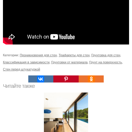
Категории:
Проникновения для стен
,
Трафареты для стен
,
Грунтовка для стен
,
Классификация в зависимости
,
Грунтовки от материала
,
Грунт на поверхность
,
Стен перед штукатуркой
Читайте также