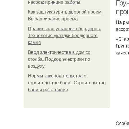
Грун
насоса: принцип работы
про
Как заштукатурить дверной проем.
Выравнивание проема
На ры
Сте
ассор
Правильная установка бордюров.
Технология укладки бордюрного
«Стар
камня
Грунт
качес
Ввод электричества в дом со
столба. Подвод электрики по
воздуху
Нормы законодательства о
строительстве бани.. Строительство
бани и расстояния
Особе