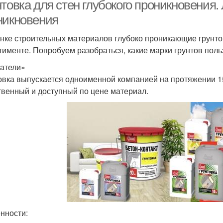
товка для стен глубокого проникновения.
никновения
нке строительных материалов глубоко проникающие грунт
н перед штукатуркой
Грунтовки под обои
Грун
тименте. Попробуем разобраться, какие марки грунтов пол
атели»
овка выпускается одноименной компанией на протяжении 15
твенный и доступный по цене материал.
нности: