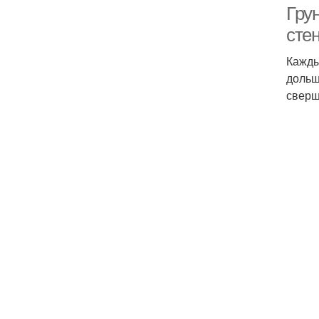
Грун
сте
Кажды
дольш
сверш