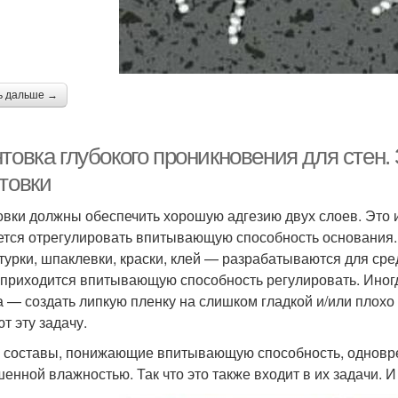
ь дальше →
товка глубокого проникновения для стен
товки
овки должны обеспечить хорошую адгезию двух слоев. Это и
ется отрегулировать впитывающую способность основания.
турки, шпаклевки, краски, клей — разрабатываются для сре
приходится впитывающую способность регулировать. Иног
а — создать липкую пленку на слишком гладкой и/или плохо
т эту задачу.
 составы, понижающие впитывающую способность, одновр
енной влажностью. Так что это также входит в их задачи. И