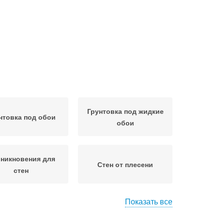
Грунтовка под жидкие
нтовка под обои
обои
никновения для
Стен от плесени
стен
Показать все
ен в домашних
Грунтовки от материала