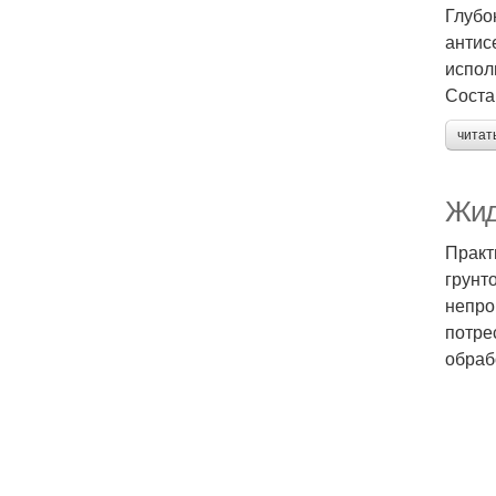
Глубо
антис
испол
Соста
читат
Жидк
Практ
грунт
непро
потре
обраб