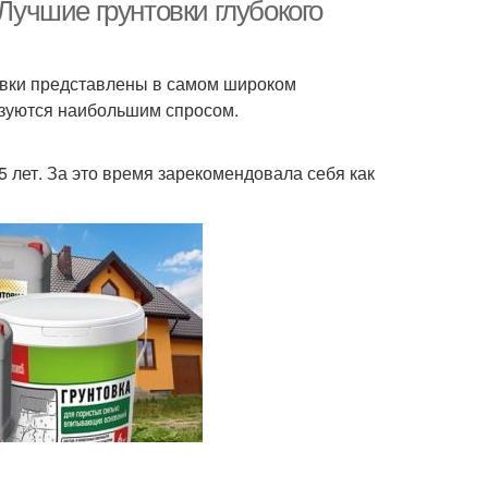
условиях
 Лучшие грунтовки глубокого
овки представлены в самом широком
товка для дерева
|акриловая грунтовка
ьзуются наибольшим спросом.
 лет. За это время зарекомендовала себя как