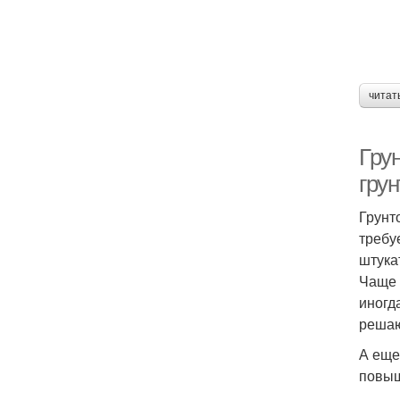
читат
Грун
грун
Грунт
требу
штука
Чаще 
иногд
решаю
А еще
повыш