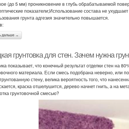
кое (до 5 мм) проникновение в глубь обрабатываемой пове
ептические показатели;Использование состава не ухудшае
ьзования грунта адгезия значительно повышается.
в:
ь дальше →
ая грунтовка для стен. Зачем нужна грун
ика показывает, что конечный результат отделки стен на 8
овочного материала. Если смесь подобрана неверно, или п
грунтованную стену, велика вероятность того, что нанесен
скается, краска отшелушится, дерево начнет гнить, а на ме
отка грунтовочной смесью?