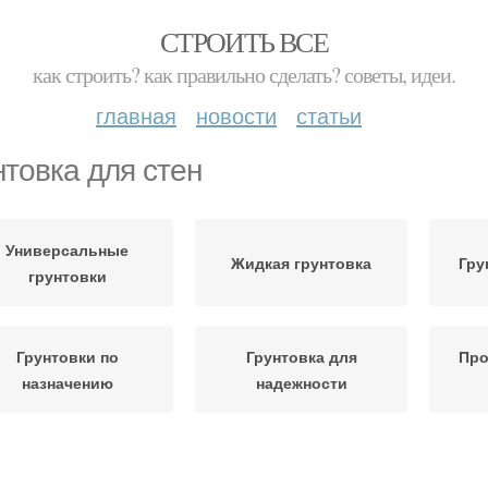
СТРОИТЬ ВСЕ
как строить? как правильно сделать? советы, идеи.
главная
новости
статьи
нтовка для стен
Универсальные
Жидкая грунтовка
Гру
грунтовки
Грунтовки по
Грунтовка для
Про
назначению
надежности
Ст
Стен от грибка
Трафареты для стен