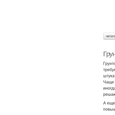
читат
Грун
Грунт
требу
штука
Чаще 
иногд
решаю
А еще
повыш