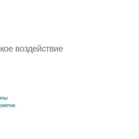
ское воздействие
анны
ерметик