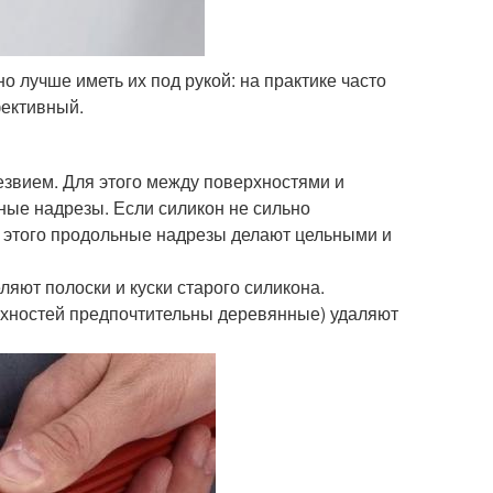
о лучше иметь их под рукой: на практике часто
фективный.
езвием. Для этого между поверхностями и
ые надрезы. Если силикон не сильно
я этого продольные надрезы делают цельными и
яют полоски и куски старого силикона.
хностей предпочтительны деревянные) удаляют