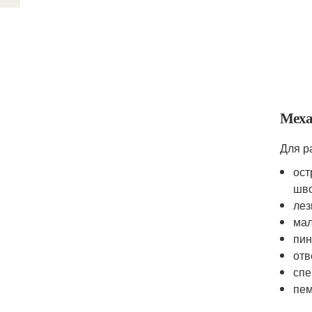
Меха
Для р
ост
шво
лез
мал
пин
отв
спе
пем