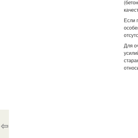
(бето
качес
Если 
особе
отсут
Для о
усили
стара
относ
⇦