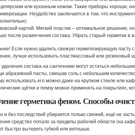
целярским или кухонным ножом. Такие приборы хороши, он
имеризации. Неудобство заключается в том, что инструмент
олнительно;
ковской картой. Мягкий пластик – оптимальное решение, н
ько после размягчения состава. Убрать старый герметик в 
ние! Если нужно удалить свежую герметизирующую пасту с
ения, лучше использовать пластмассовый или резиновый ш
 удаления состава на сантехнике могут остаться небольшие
и абразивной пасты, смешав соль с небольшим количеством
му использовать его можно даже на хрупком стекле или каф
лические щётки и пемзу можно применять на покрытиях, ко
ление герметика феном. Способы очис
о и без последствий убирается только свежий, ещё не заст
ения средство попало за пределы рабочей области (на кафел
ет быстро вытереть губкой или ветошью.