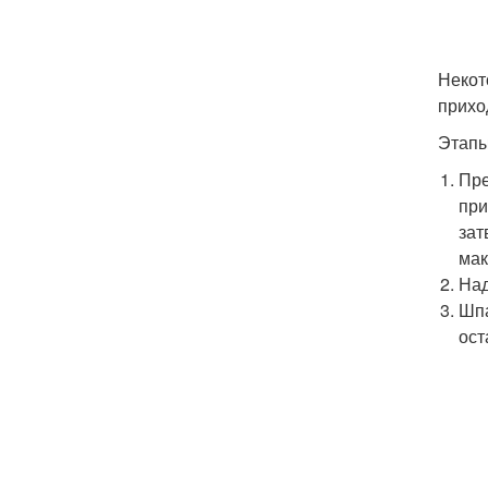
Некот
прихо
Этапы
Пре
при
зат
мак
Над
Шпа
ост