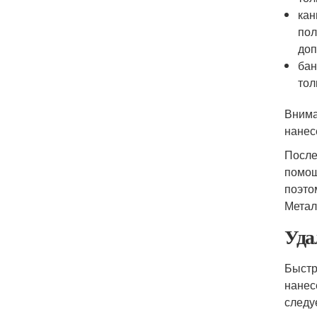
кан
пол
доп
бан
тол
Внима
нанес
После
помощ
поэто
Метал
Уда
Быстр
нанес
следу