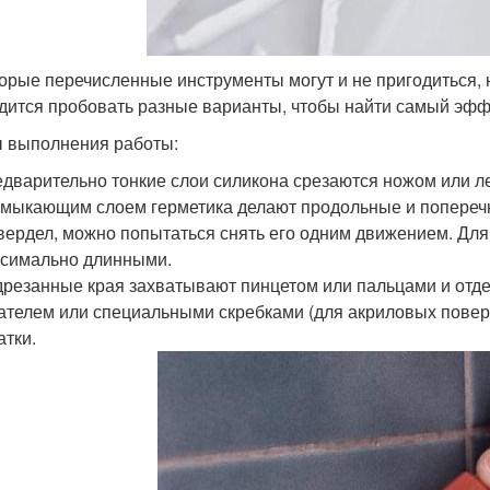
орые перечисленные инструменты могут и не пригодиться, н
дится пробовать разные варианты, чтобы найти самый эф
 выполнения работы:
дварительно тонкие слои силикона срезаются ножом или л
мыкающим слоем герметика делают продольные и поперечн
вердел, можно попытаться снять его одним движением. Дл
симально длинными.
резанные края захватывают пинцетом или пальцами и отдел
телем или специальными скребками (для акриловых повер
атки.