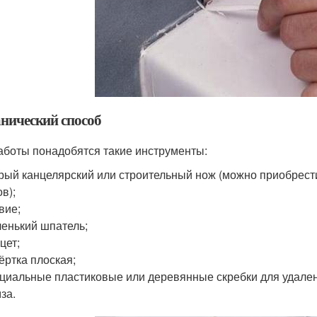
нический способ
аботы понадобятся такие инструменты:
рый канцелярский или строительный нож (можно приобрес
в);
вие;
енький шпатель;
цет;
ёртка плоская;
циальные пластиковые или деревянные скребки для удален
за.