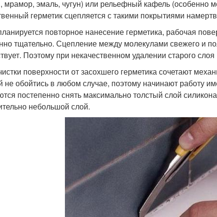
н, мрамор, эмаль, чугун) или рельефный кафель (особенно 
твенный герметик сцепляется с такими покрытиями намертв
планируется повторное нанесение герметика, рабочая пове
нно тщательно. Сцепление между молекулами свежего и по
ствует. Поэтому при некачественном удалении старого слоя
чистки поверхности от засохшего герметика сочетают механ
й не обойтись в любом случае, поэтому начинают работу им
ются постепенно снять максимально толстый слой силикона,
ительно небольшой слой.