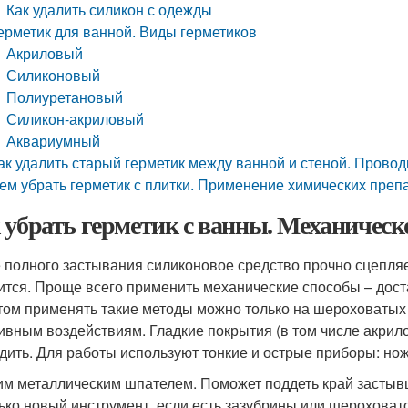
Как удалить силикон с одежды
ерметик для ванной. Виды герметиков
Акриловый
Силиконовый
Полиуретановый
Силикон-акриловый
Аквариумный
ак удалить старый герметик между ванной и стеной. Прово
ем убрать герметик с плитки. Применение химических преп
 убрать герметик с ванны. Механическо
 полного застывания силиконовое средство прочно сцепляет
ится. Проще всего применить механические способы – доста
том применять такие методы можно только на шероховатых
ивным воздействиям. Гладкие покрытия (в том числе акрило
дить. Для работы используют тонкие и острые приборы: нож,
им металлическим шпателем. Поможет поддеть край застывш
ько новый инструмент, если есть зазубрины или шероховат