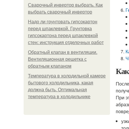
Сварочный инвертор выбрать. Как
Г
выбрать сварочный инвертор
Надо ли грунтовать гипсокартон
перед шпаклевкой. Грунтовка
гипсокартона перед шпаклевкой
стен: инструкция отделочных работ
К
Обратный клапан в вентиляции.
Ч
Вентиляционная решетка с
обратным клапаном
Как
Температура в холодильной камере
бытового холодильника, какая
После
должна быть. Оптимальная
получ
температура в холодильнике
При э
абраз
повре
узк
тол