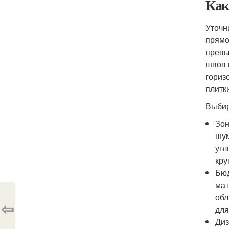
Как
Уточн
прямо
превы
швов 
гориз
плитк
Выбир
Зон
шум
угл
кру
Бюд
мат
обл
⇦
для
Диз