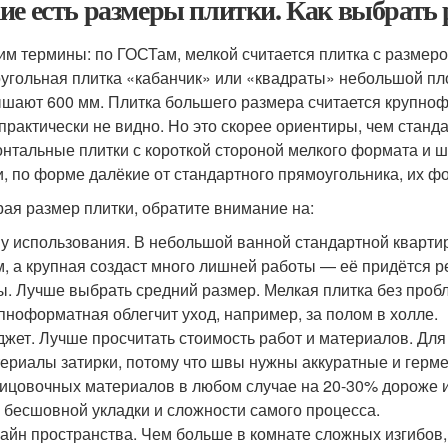
ие есть размеры плитки. Как выбрать
им термины: по ГОСТам, мелкой считается плитка с размеро
угольная плитка «кабанчик» или «квадраты» небольшой пл
шают 600 мм. Плитка большего размера считается крупноф
практически не видно. Но это скорее ориентиры, чем станд
онтальные плитки с короткой стороной мелкого формата и ш
и, по форме далёкие от стандартного прямоугольника, их 
ая размер плитки, обратите внимание на:
у использования. В небольшой ванной стандартной кварти
, а крупная создаст много лишней работы — её придётся р
ы. Лучше выбрать средний размер. Мелкая плитка без проб
пноформатная облегчит уход, например, за полом в холле.
жет. Лучше просчитать стоимость работ и материалов. Для
ериалы затирки, потому что швы нужны аккуратные и герм
ицовочных материалов в любом случае на 20-30% дороже и
 бесшовной укладки и сложности самого процесса.
айн пространства. Чем больше в комнате сложных изгибов,