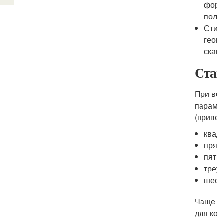
фор
пол
Сти
гео
ска
Ста
При в
парам
(прив
ква
пря
пят
тре
шес
Чаще 
для к