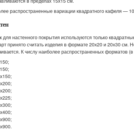
авливаются в пределах 15х15 см.
лее распространенные вариации квадратного кафеля — 10х
стен
ак для настенного покрытия используются только квадратны
арт принято считать изделия в формате 20х20 и 20х30 см. 
чивается. К числу наиболее распространенных форматов (в 
150;
150;
х150;
х200;
х200;
х225;
х300;
х400;
х900;
х900.