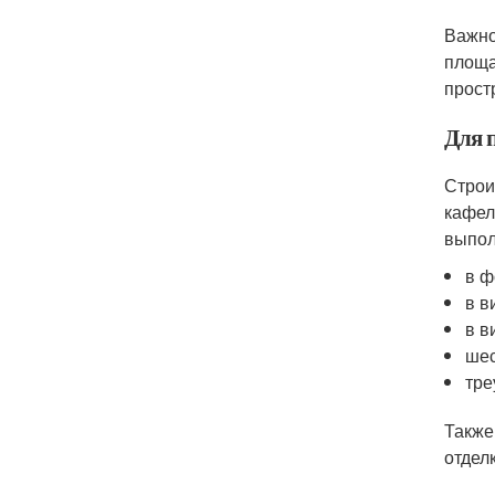
Важно
площа
прост
Для 
Строи
кафел
выпол
в ф
в в
в в
шес
тре
Также
отделк