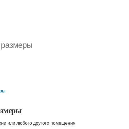
е размеры
еры
азмеры
хни или любого другого помещения