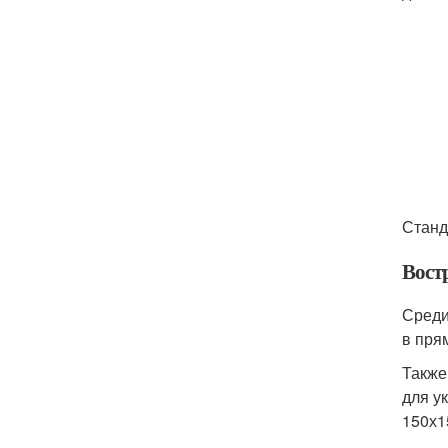
Станд
Вост
Среди
в пря
Также
для у
150х1