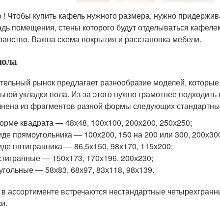
 ! Чтобы купить кафель нужного размера, нужно придержив
дь помещения, стены которого будут отделываться кафеле
ранство. Важна схема покрытия и расстановка мебели.
пола
тельный рынок предлагает разнообразие моделей, которые
ьной укладки пола. Из-за этого нужно грамотнее подходить
нена из фрагментов разной формы следующих стандартных
орме квадрата — 48х48, 100х100, 200х200, 250х250;
иде прямоугольника — 100х200, 150 на 200 или 300, 200х30
иде пятигранника — 86,5х150, 98х170, 115х200;
тигранные — 150х173, 170х196, 200х230;
угольные — 58х83, 68х97, 83х118, 98х139.
 в ассортименте встречаются нестандартные четырехгран
и.