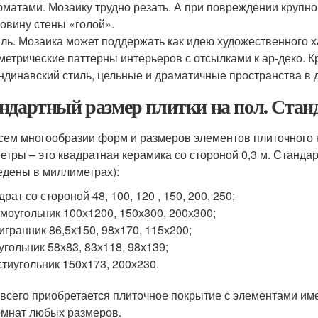
матами. Мозаику трудно резать. А при повреждении крупно
овину стены «голой».
ль. Мозаика может поддержать как идею художественного хао
метрические паттерны интерьеров с отсылками к ар-деко. 
ндинавский стиль, цельные и драматичные пространства в 
ндартный размер плитки на пол. Ста
сем многообразии форм и размеров элементов плиточного
етры – это квадратная керамика со стороной 0,3 м. Станд
едены в миллиметрах):
драт со стороной 48, 100, 120 , 150, 200, 250;
моугольник 100х1200, 150х300, 200х300;
игранник 86,5х150, 98х170, 115х200;
угольник 58х83, 83х118, 98х139;
тиугольник 150х173, 200х230.
всего приобретается плиточное покрытие с элементами име
омнат любых размеров.