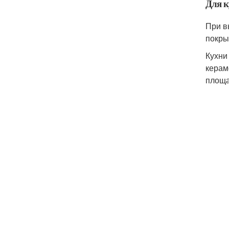
Для 
При в
покры
Кухни
керам
площа