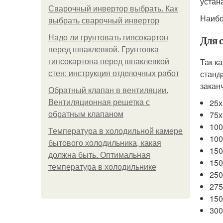
устан
Сварочный инвертор выбрать. Как
Наибо
выбрать сварочный инвертор
Для 
Надо ли грунтовать гипсокартон
перед шпаклевкой. Грунтовка
Так к
гипсокартона перед шпаклевкой
станд
стен: инструкция отделочных работ
закан
Обратный клапан в вентиляции.
25х
Вентиляционная решетка с
75х
обратным клапаном
100
Температура в холодильной камере
100
бытового холодильника, какая
150
должна быть. Оптимальная
150
температура в холодильнике
250
275
150
300