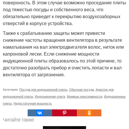
поверхность. В этом случае возможно проседание плиты
под тяжестью посуды и собственного веса, что
обязательно приведет к перекрытию воздухозаборных
отверстий в корпусе устройства.
Также к срабатыванию защиты может привести
снижение частоты вращения вентилятора в результате
наматывания на вал электродвигателя волос, ниток или
капроновой лески. Если снижение мощности
индукционной плиты образовалось по этой причине, то
достаточно разобрать прибор и очистить лопасти и вал
вентилятора от загрязнения.
Категории:
Посуда для индукционной плиты
,
Обычная посуда
,
Адаптер для
индукционной плиты
,
Индукционная плита
,
Мнимые неисправности
,
Индукционные
плиты
,
Недостаточная мощность
Читайте также