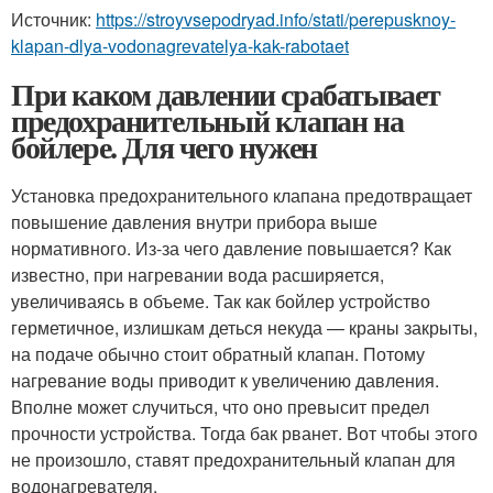
Источник:
https://stroyvsepodryad.info/stati/perepusknoy-
klapan-dlya-vodonagrevatelya-kak-rabotaet
При каком давлении срабатывает
предохранительный клапан на
бойлере. Для чего нужен
Установка предохранительного клапана предотвращает
повышение давления внутри прибора выше
нормативного. Из-за чего давление повышается? Как
известно, при нагревании вода расширяется,
увеличиваясь в объеме. Так как бойлер устройство
герметичное, излишкам деться некуда — краны закрыты,
на подаче обычно стоит обратный клапан. Потому
нагревание воды приводит к увеличению давления.
Вполне может случиться, что оно превысит предел
прочности устройства. Тогда бак рванет. Вот чтобы этого
не произошло, ставят предохранительный клапан для
водонагревателя.