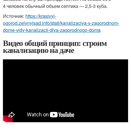
4 человек обычный объем септика — 2,5-3 куба.
Источник:
https://krasivyj-
ogorod.zelynyjsad.info/stati/kanalizaciya-v-zagorodnom-
dome-vidy-kanalizacii-dlya-zagorodnogo-doma
Видео общий принцип: строим
канализацию на даче