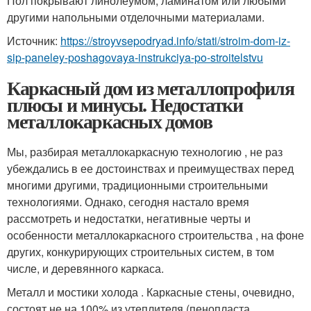
Пол покрывают линолеумом, ламинатом или любыми
другими напольными отделочными материалами.
Источник:
https://stroyvsepodryad.info/stati/stroim-dom-iz-
sip-paneley-poshagovaya-instrukciya-po-stroitelstvu
Каркасный дом из металлопрофиля
плюсы и минусы. Недостатки
металлокаркасных домов
Мы, разбирая металлокаркасную технологию , не раз
убеждались в ее достоинствах и преимуществах перед
многими другими, традиционными строительными
технологиями. Однако, сегодня настало время
рассмотреть и недостатки, негативные черты и
особенности металлокаркасного строительства , на фоне
других, конкурирующих строительных систем, в том
числе, и деревянного каркаса.
Металл и мостики холода . Каркасные стены, очевидно,
состоят не на 100% из утеплителя (пенопласта,