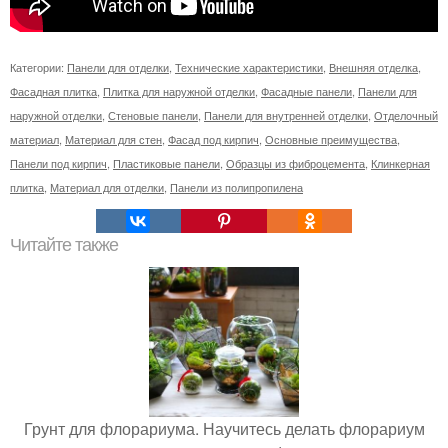
Категории:
Панели для отделки
,
Технические характеристики
,
Внешняя отделка
,
Фасадная плитка
,
Плитка для наружной отделки
,
Фасадные панели
,
Панели для
наружной отделки
,
Стеновые панели
,
Панели для внутренней отделки
,
Отделочный
материал
,
Материал для стен
,
Фасад под кирпич
,
Основные преимущества
,
Панели под кирпич
,
Пластиковые панели
,
Образцы из фиброцемента
,
Клинкерная
плитка
,
Материал для отделки
,
Панели из полипропилена
Читайте также
Грунт для флорариума. Научитесь делать флорариум