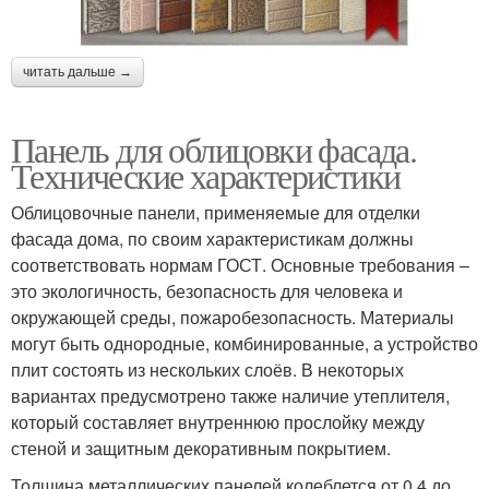
Панели для внешней
Хаус для отделки
читать дальше →
отделки
Панель для облицовки фасада.
Технические характеристики
Облицовочные панели, применяемые для отделки
фасада дома, по своим характеристикам должны
соответствовать нормам ГОСТ. Основные требования –
это экологичность, безопасность для человека и
окружающей среды, пожаробезопасность. Материалы
могут быть однородные, комбинированные, а устройство
плит состоять из нескольких слоёв. В некоторых
вариантах предусмотрено также наличие утеплителя,
который составляет внутреннюю прослойку между
стеной и защитным декоративным покрытием.
Толщина металлических панелей колеблется от 0,4 до