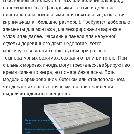
В основном используется ПВХ или поливинилхлорид,
панели могут быть фасадными (тонкие и длинные
пластины) или цокольными (прямоугольные, имитация
кирпича/камня, большие размеры). Требуются доборные
Внутренняя отделка
Внешняя отделка
элементы для монтажа для декорирования карнизов,
углов и так далее. Фасадные панели для наружной
отделки деревянного дома недорогие, легко
монтируются, долгий срок службы при разных
температурных режимах, сохраняют внутри тепло. При
Панельная отделка
Композитные панели
сильных морозах иногда могут трескаться, вибрируют во
время сильного ветра, но пожаробезопасны. Есть
модели с армированием бетоном или стекловолокном,
что делает их очень прочными, но при плавлении
Требования к отделке
Панели под камень
выделяют ядовитые вещества.
Панели от
Панели из
производителя
полипропилена