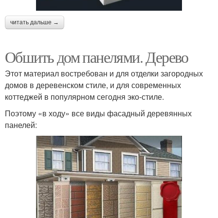
читать дальше →
Клинкерные панели
Деревянные панели
Обшить дом панелями. Дерево
Этот материал востребован и для отделки загородных
домов в деревенском стиле, и для современных
Плиты для наружной
Стеновые панели
коттеджей в популярном сегодня эко-стиле.
отделки
Поэтому «в ходу» все виды фасадный деревянных
панелей:
Материалы для
Фиброцементные
наружной отделки
панели
Плитка для наружной
Внешний отделка
отделки