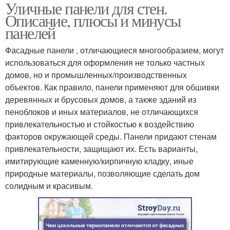
Уличные панели для стен.
Цокольные панели
Панели для отделки
Описание, плюсы и минусы
панелей
Фасадные панели , отличающиеся многообразием, могут
использоваться для оформления не только частных
Панели под кирпич
Пластиковые панели
домов, но и промышленных/производственных
объектов. Как правило, панели применяют для обшивки
деревянных и брусовых домов, а также зданий из
пеноблоков и иных материалов, не отличающихся
Металлические панели
Панели для фасада
привлекательностью и стойкостью к воздействию
факторов окружающей среды. Панели придают стенам
привлекательности, защищают их. Есть варианты,
имитирующие каменную/кирпичную кладку, иные
природные материалы, позволяющие сделать дом
Панели с утеплителем
Материал для отделки
солидным и красивым.