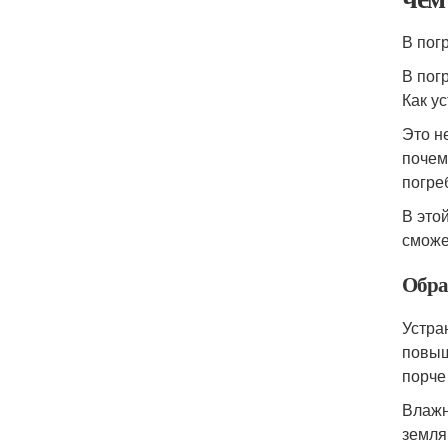
В пог
В пог
Как у
Это н
почем
погре
В это
сможе
Обра
Устра
повыш
порче
Влажн
земля