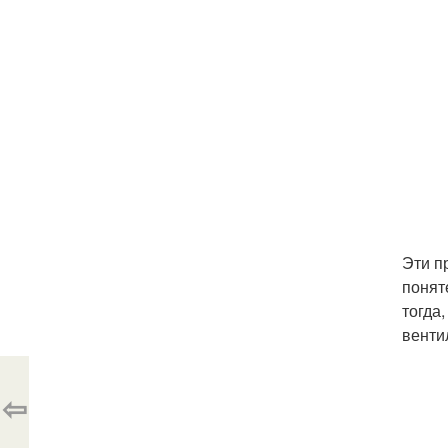
Эти п
понят
тогда
венти
⇦