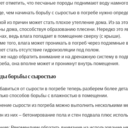
ет отметить, что песчаные породы поднимают воду намного
е, чем начинать борьбу с сыростью в погребе нужно опред
ой из причин может стать плохое утепление дома. Из-за это
ны дома, способствуя образованию плесени. Нередко это я
нах, ведь влага попадает в помещение сверху (с крыши).
ме того, влага может проникать в погреб через подземные
ет стать отсутствие гидроизоляции под полом.
 же надо обратить внимание и на дренажную систему в подв
реба, она вполне может и проникнут внутрь помещения.
ды борьбы с сыростью
збавиться от сырости в погребе теперь разберем более дет
лько способов борьбы с влажностью в помещении.
нение сырости из погребa можно выполнить несколькими м
н из них – бетонирование пола и стен подвала плюс исполь
ние: Рекомендуем обратить внимание на использование нед