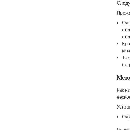
Следу
Прежд
Одн
сте
сте
Кро
мож
Так
пог
Мето
Как и
неско
Устрa
Оди
Внима