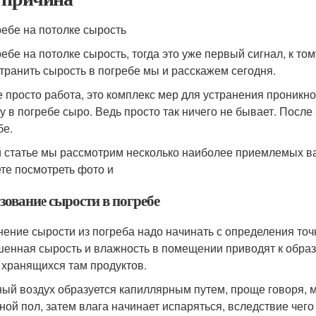
ребе на потолке сырость
ребе на потолке сырость, тогда это уже первый сигнал, к то
странить сырость в погребе мы и расскажем сегодня.
е просто работа, это комплекс мер для устранения проникн
у в погребе сыро. Ведь просто так ничего не бывает. После 
бе.
й статье мы рассмотрим несколько наиболее приемлемых в
те посмотреть фото и
зование сырости в погребе
нение сырости из погреба надо начинать с определения то
енная сырость и влажность в помещении приводят к образ
 хранящихся там продуктов.
ый воздух образуется капиллярным путем, проще говоря, 
ной пол, затем влага начинает испаряться, вследствие чег