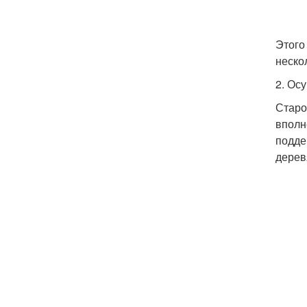
Этого
неско
2. Ос
Старо
вполн
подде
дерев