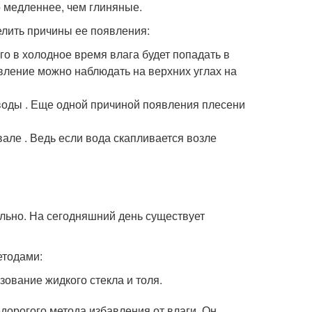
 медленнее, чем глиняные.
елить причины ее появления:
го в холодное время влага будет попадать в
вление можно наблюдать на верхних углах на
 воды . Еще одной причиной появления плесени
але . Ведь если вода скапливается возле
ально. На сегодняшний день существует
етодами:
зование жидкого стекла и толя.
орогого метода избавления от влаги. Он