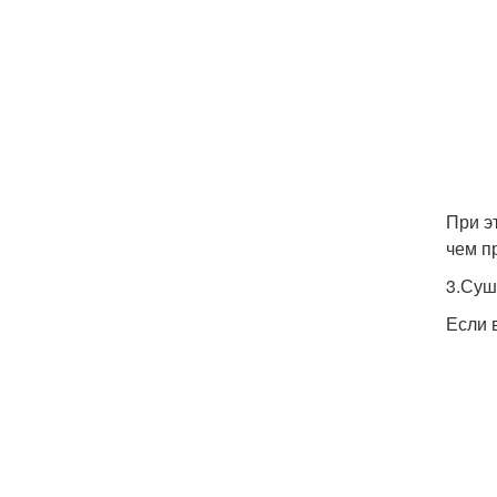
При э
чем п
3.Суш
Если 