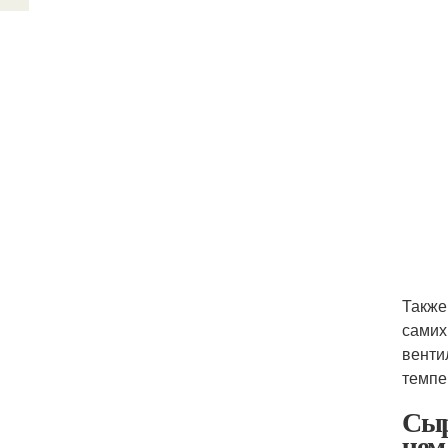
Также
самих
венти
темпе
Сыр
чем