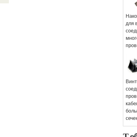
Нако
для 
соед
мног
пров
Винт
соед
пров
кабе
боль
сече
Т о