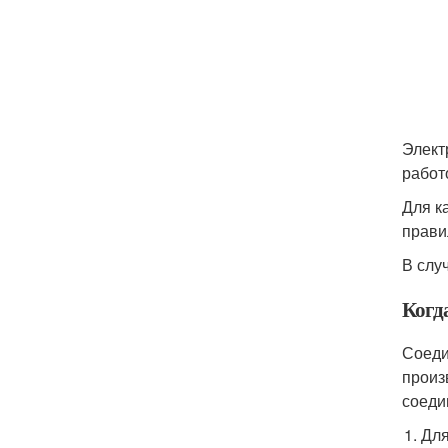
Элект
работ
Для к
прави
В слу
Когда
Соеди
произ
соеди
Для