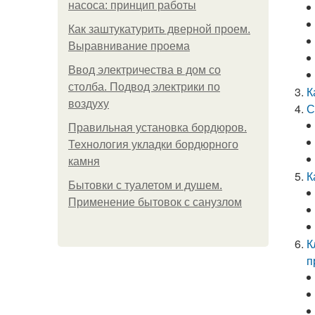
насоса: принцип работы
Как заштукатурить дверной проем.
Выравнивание проема
Ввод электричества в дом со
столба. Подвод электрики по
К
воздуху
С
Правильная установка бордюров.
Технология укладки бордюрного
камня
К
Бытовки с туалетом и душем.
Применение бытовок с санузлом
К
п