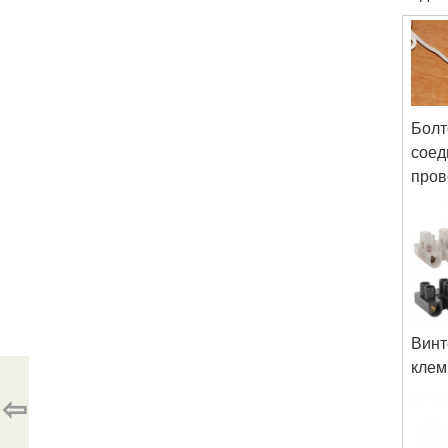
Болт
соед
пров
Вин
кле
⇦