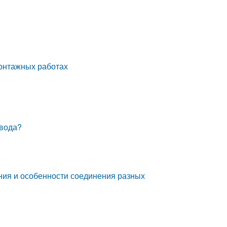
монтажных работах
овода?
ния и особенности соединения разных