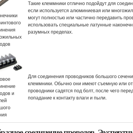
Такие клеммники отлично подойдут для соеди
если используется алюминиевая или многожиль
нечники
могут полностью или частично передавить пров
винтового
использовать специальные латунные наконечни
инения
разумных пределах.
ожильных
одов
Для соединения проводников большого сечен
овое
клеммники. Обычно они имеют съемную или 
инение
проводники садятся под болт, после чего пере
одов и
попадание к контакту влаги и пыли.
лей
шого
ния
бразное соединение проводов. Эксперт