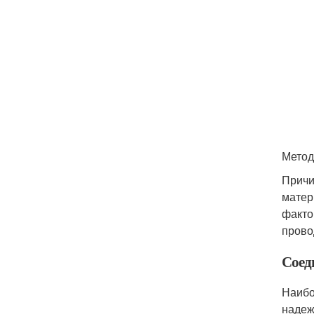
Метод
Причи
матер
факто
прово
Соед
Наибо
надеж