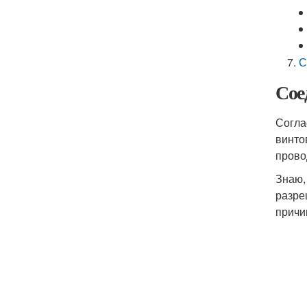
С
Сое
Согла
винто
прово
Знаю,
разре
причи