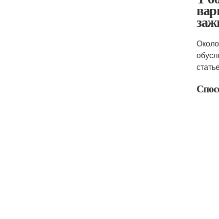
вар
заж
Около
обусл
стать
Спос