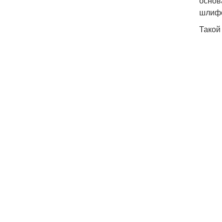
основ
шлифо
Такой