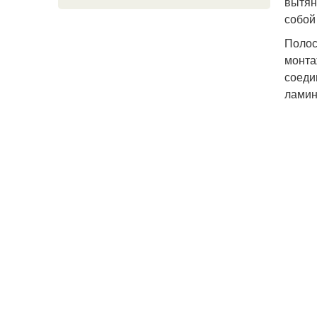
вытян
собой
Полос
монта
соеди
ламин