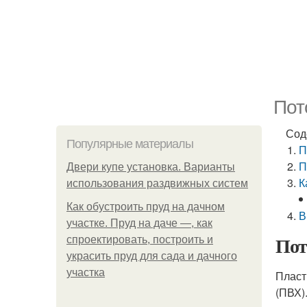
Пот
Сод
Популярные материалы
П
П
Двери купе установка. Варианты
К
использования раздвижных систем
Как обустроить пруд на дачном
В
участке. Пруд на даче —, как
Пот
спроектировать, построить и
украсить пруд для сада и дачного
участка
Пласт
(ПВХ)