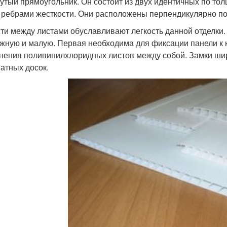
утый прямоугольник. Он состоит из двух идентичных по то
 ребрами жесткости. Они расположены перпендикулярно по
ти между листами обуславливают легкость данной отделки.
жную и малую. Первая необходима для фиксации панели к к
нения поливинилхлоридных листов между собой. Замки ши
атных досок.