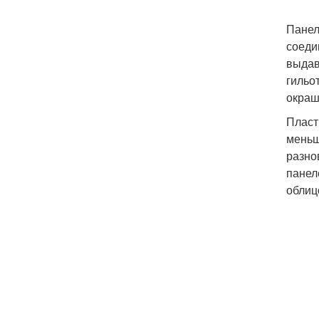
Панел
соеди
выдав
гильо
окраш
Пласт
меньш
разно
панел
облиц