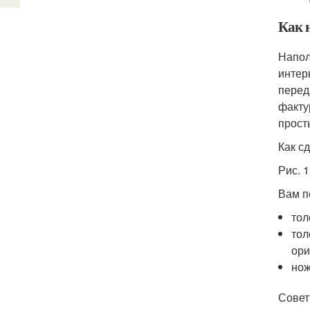
Как 
Напол
интер
перед
факту
прост
Как с
Рис. 1
Вам п
тол
тол
ори
но
Совет