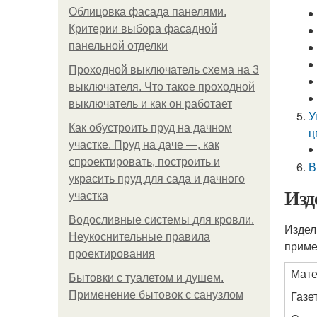
Облицовка фасада панелями.
Критерии выбора фасадной
панельной отделки
Проходной выключатель схема на 3
выключателя. Что такое проходной
выключатель и как он работает
У
Как обустроить пруд на дачном
ц
участке. Пруд на даче —, как
спроектировать, построить и
В
украсить пруд для сада и дачного
Изд
участка
Водосливные системы для кровли.
Издел
Неукоснительные правила
приме
проектирования
Мате
Бытовки с туалетом и душем.
Газе
Применение бытовок с санузлом