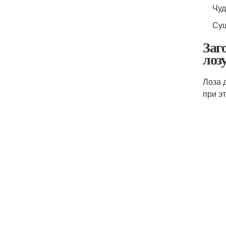
Чуд
Сущ
Заг
лоз
Лоза 
при э