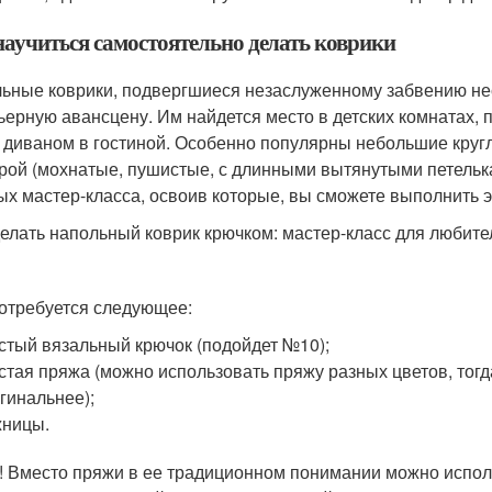
научиться самостоятельно делать коврики
ьные коврики, подвергшиеся незаслуженному забвению нес
ьерную авансцену. Им найдется место в детских комнатах, 
 диваном в гостиной. Особенно популярны небольшие круг
рой (мохнатые, пушистые, с длинными вытянутыми петелька
ых мастер-класса, освоив которые, вы сможете выполнить э
делать напольный коврик крючком: мастер-класс для любит
отребуется следующее:
стый вязальный крючок (подойдет №10);
стая пряжа (можно использовать пряжу разных цветов, тогд
гинальнее);
жницы.
! Вместо пряжи в ее традиционном понимании можно испол