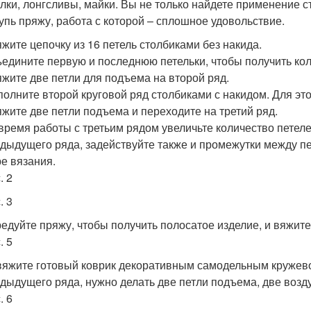
лки, лонгсливы, майки. Вы не только найдете применение с
упь пряжу, работа с которой – сплошное удовольствие.
жите цепочку из 16 петель столбиками без накида.
едините первую и последнюю петельки, чтобы получить кол
жите две петли для подъема на второй ряд.
олните второй круговой ряд столбиками с накидом. Для это
жите две петли подъема и переходите на третий ряд.
время работы с третьим рядом увеличьте количество петелек
дыдущего ряда, задействуйте также и промежутки между п
е вязания.
. 2
. 3
едуйте пряжу, чтобы получить полосатое изделие, и вяжите
. 5
яжите готовый коврик декоративным самодельным кружевом
дыдущего ряда, нужно делать две петли подъема, две возд
. 6