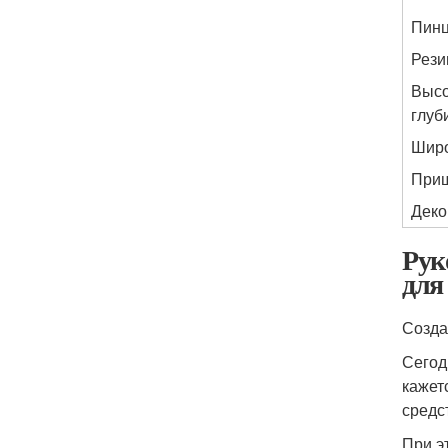
Пинц
Рези
Высо
глуб
Широ
Прищ
Деко
Рук
для
Созда
Сегод
кажет
средс
При э