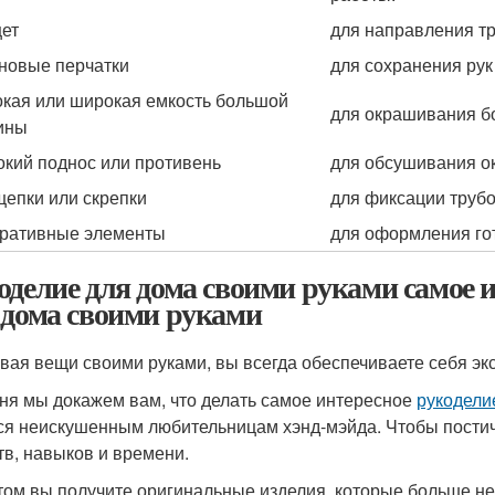
ет
для направления тр
новые перчатки
для сохранения рук
кая или широкая емкость большой
для окрашивания б
ины
кий поднос или противень
для обсушивания о
епки или скрепки
для фиксации трубо
ративные элементы
для оформления го
оделие для дома своими руками самое и
 дома своими руками
вая вещи своими руками, вы всегда обеспечиваете себя э
ня мы докажем вам, что делать самое интересное
рукодели
ся неискушенным любительницам хэнд-мэйда. Чтобы постич
тв, навыков и времени.
том вы получите оригинальные изделия, которые больше не 