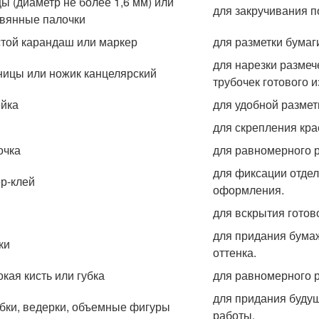
ы (диаметр не более 1,6 мм) или
для закручивания п
вянные палочки
той карандаш или маркер
для разметки бумаг
для нарезки размеч
ицы или ножик канцелярский
трубочек готового и
йка
для удобной размет
для скрепления кр
очка
для равномерного 
для фиксации отдел
р-клей
оформления.
для вскрытия готов
для придания бума
ки
оттенка.
кая кисть или губка
для равномерного р
для придания буду
бки, ведерки, объемные фигуры
работы.