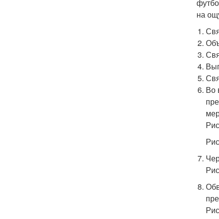
футбо
на ощ
Свя
Объ
Свя
Вып
Свя
Во 
пре
мер
Рис
Рис
Чер
Рис
Обв
пре
Рис