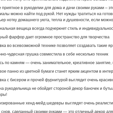
 приятное в рукоделии для дома и дачи своими руками – эт
иалы можно найти под рукой. Нет нужды тратиться на готов
ьер нотку домашнего уюта, тепла и душевности, если можно
нальная вещица всегда подчеркнет стиль и индивидуальнос
ный фарфор дает огромное пространство для творчества
ка во всевозможной технике позволяет создавать такие я
чно-чудесная грушка совместила в себе несколько техник
сь по камням — очень занимательное, креативное занятие,
вое панно из цветной бумаги станет ярким акцентом в инте
ка с бисером и прочей фурнитурой выглядит очень красив
на рукодельница не обойдет стороной декор баночек и буты
вры!
изированные хенд-мейд шедевры выглядят очень реалист
 снов, сделанный своими руками — это отличный декор для