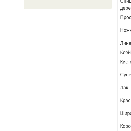
Спиц
дере
Прос
Ножн
Лине
Клей
Кист
Супе
Лак
Крас
Широ
Коро