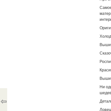
Самое
матер
интер
Ориги
Холод
Вышив
Сказо
Роспи
Краси
Вышив
Ни од
шеде
⇦
Детал
Ловец