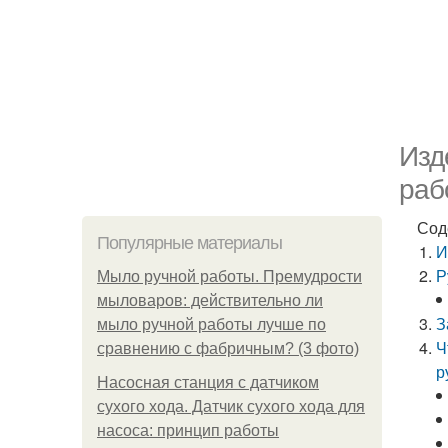
Изд
раб
Сод
Популярные материалы
И
Р
Мыло ручной работы. Премудрости
мыловаров: действительно ли
З
мыло ручной работы лучше по
Ч
сравнению с фабричным? (3 фото)
р
Насосная станция с датчиком
сухого хода. Датчик сухого хода для
насоса: принцип работы