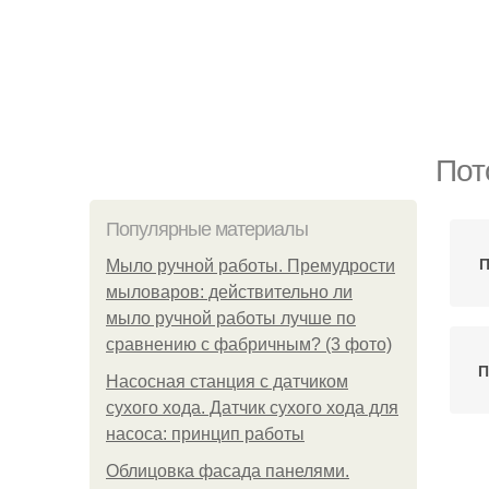
Пот
Популярные материалы
П
Мыло ручной работы. Премудрости
мыловаров: действительно ли
мыло ручной работы лучше по
сравнению с фабричным? (3 фото)
П
Насосная станция с датчиком
сухого хода. Датчик сухого хода для
насоса: принцип работы
Облицовка фасада панелями.
П