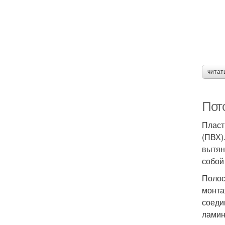
читат
Пот
Пласт
(ПВХ)
вытян
собой
Полос
монта
соеди
ламин