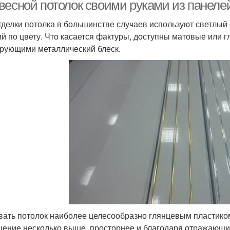
весной потолок своими руками из панелей
тделки потолка в большинстве случаев используют светлый
ий по цвету. Что касается фактуры, доступны матовые или г
уки из пластиковых
Подвесные потолки
Пот
рующими металлический блеск.
панелей
отолок из вагонки
Панели на кухне
На
Цены на натяжной
Полотна для натяжных
Це
потолок
потолков
ать потолок наиболее целесообразно глянцевым пластиком
ение несколько выше, просторнее и благодаря отражающим