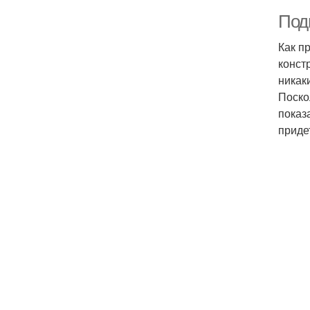
Под
Как п
конст
никак
Поско
показ
приде