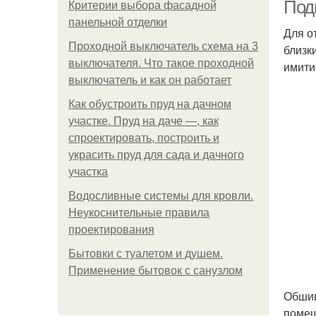
Под
Критерии выбора фасадной
панельной отделки
Для о
Проходной выключатель схема на 3
близк
Р
выключателя. Что такое проходной
имити
выключатель и как он работает
Как обустроить пруд на дачном
участке. Пруд на даче —, как
П
спроектировать, построить и
украсить пруд для сада и дачного
участка
Водосливные системы для кровли.
Неукоснительные правила
проектирования
Бытовки с туалетом и душем.
Применение бытовок с санузлом
Обшив
помещ