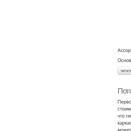
Ассор
Основ
читат
Пот
Перво
стоим
что г
карка
может