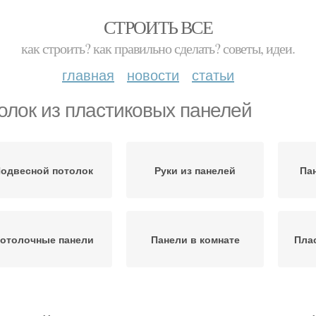
СТРОИТЬ ВСЕ
как строить? как правильно сделать? советы, идеи.
главная
новости
статьи
олок из пластиковых панелей
одвесной потолок
Руки из панелей
Па
отолочные панели
Панели в комнате
Пла
анели для потолка
Панели для отделки
П