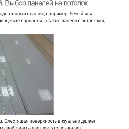
. Выбор панелей на потолок
 однотонный пластик, например, белый или
лянцевые варианты, а также панели с вставками,
олок из панелей
Панели для потолков
тяжной потолок
Натяжные потолки
ны на потолок
. Блестящая поверхность визуально делает
 свойствам – светлее, что позволяет