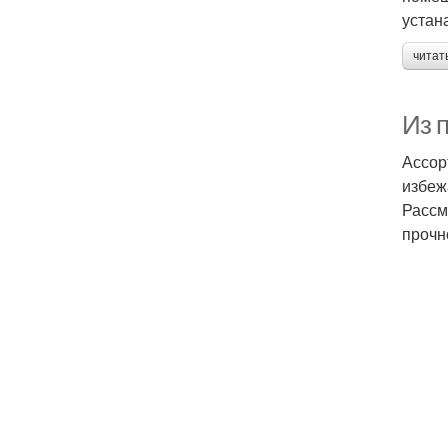
устан
читат
Из 
Ассор
избеж
Рассм
прочн