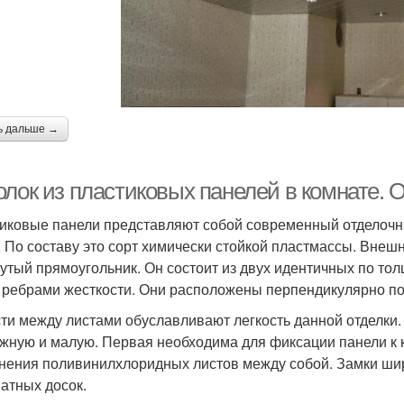
ь дальше →
олок из пластиковых панелей в комнате. 
иковые панели представляют собой современный отделочн
. По составу это сорт химически стойкой пластмассы. Внеш
утый прямоугольник. Он состоит из двух идентичных по то
 ребрами жесткости. Они расположены перпендикулярно по
ти между листами обуславливают легкость данной отделки.
жную и малую. Первая необходима для фиксации панели к к
нения поливинилхлоридных листов между собой. Замки ши
атных досок.