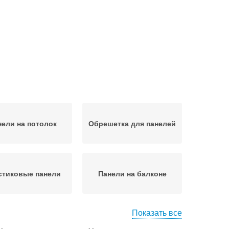
нели на потолок
Обрешетка для панелей
стиковые панели
Панели на балконе
Показать все
анели на стену
Панели к стене