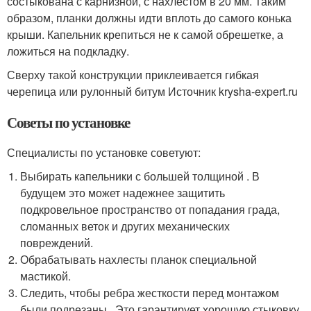
состыкована с карнизной, с нахлестом в 20 мм. Таким
образом, планки должны идти вплоть до самого конька
крыши. Капельник крепиться не к самой обрешетке, а
ложиться на подкладку.
Сверху такой конструкции приклеивается гибкая
черепица или рулонный битум Источник krysha-expert.ru
Советы по установке
Специалисты по установке советуют:
Выбирать капельники с большей толщиной . В
будущем это может надежнее защитить
подкровельное пространство от попадания града,
сломанных веток и других механических
повреждений.
Обрабатывать нахлесты планок специальной
мастикой.
Следить, чтобы ребра жесткости перед монтажом
были подрезаны . Это гарантирует хорошую стыковку