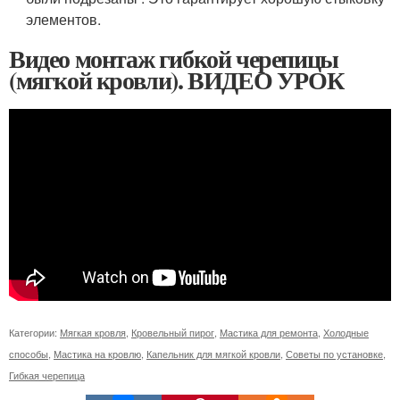
элементов.
Видео монтаж гибкой черепицы
(мягкой кровли). ВИДЕО УРОК
Категории:
Мягкая кровля
,
Кровельный пирог
,
Мастика для ремонта
,
Холодные
способы
,
Мастика на кровлю
,
Капельник для мягкой кровли
,
Советы по установке
,
Гибкая черепица