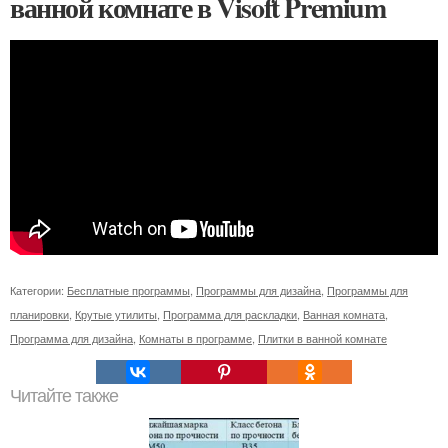
ванной комнате в Visoft Premium
Категории:
Бесплатные программы
,
Программы для дизайна
,
Программы для
планировки
,
Крутые утилиты
,
Программа для раскладки
,
Ванная комната
,
Программа для дизайна
,
Комнаты в программе
,
Плитки в ванной комнате
Читайте также