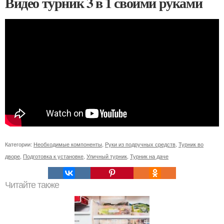
Видео турник 3 в 1 своими руками
Категории:
Необходимые компоненты
,
Руки из подручных средств
,
Турник во
дворе
,
Подготовка к установке
,
Уличный турник
,
Турник на даче
Читайте также