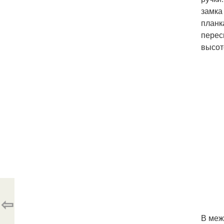
замка
планк
перес
высот
⇦
В меж