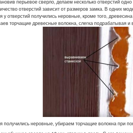
ановив перьевое сверло, делаем несколько отверстий одно
ичество отверстий зависит от размеров замка. В одних моде
я у отверстий получились неровные, кроме того, древесин
раев торчащие древесные волокна, слегка подрабатывая и в
я получились неровные, убираем торчащие волокна при п