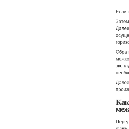
Если 
Затем
Далее
осуще
гориз
Обрат
межко
экспл
необх
Далее
произ
Как
меж
Перед
ручки