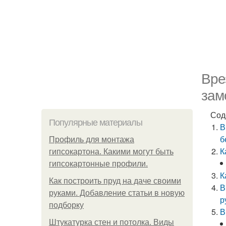
Вре
зам
Сод
Популярные материалы
В
б
Профиль для монтажа
К
гипсокартона. Какими могут быть
гипсокартонные профили.
К
Как построить пруд на даче своими
В
руками. Добавление статьи в новую
р
подборку
В
Штукатурка стен и потолка. Виды