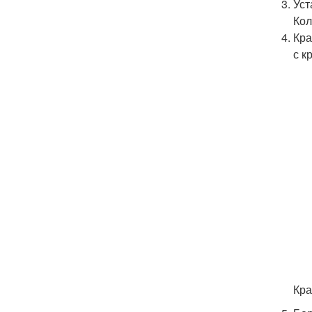
Уст
Кол
Кра
с к
Кра