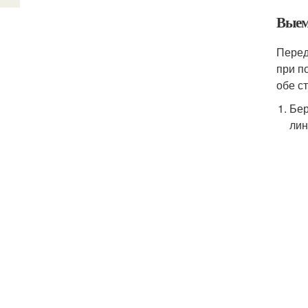
Выем
Перед
при п
обе с
Бер
лин