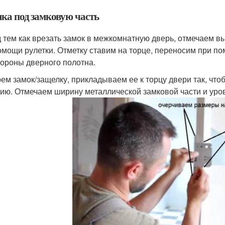
ка под замковую часть
 тем как врезать замок в межкомнатную дверь, отмечаем в
омощи рулетки. Отметку ставим на торце, переносим при по
тороны дверного полотна.
ем замок/защелку, прикладываем ее к торцу двери так, чт
ию. Отмечаем ширину металлической замковой части и уров