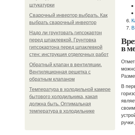
штукатурки
Сварочный инвертор выбрать. Как
К
выбрать сварочный инвертор
В
Надо ли грунтовать гипсокартон
Вре
перед шпаклевкой. Грунтовка
в м
гипсокартона перед шпаклевкой
стен: инструкция отделочных работ
Отмет
Обратный клапан в вентиляции.
можно
Вентиляционная решетка с
Разме
обратным клапаном
В пер
Температура в холодильной камере
гориз
бытового холодильника, какая
являе
должна быть. Оптимальная
своим
температура в холодильнике
устро
ручки