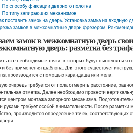
По способу фиксации дверного полотна
По типу запирающих механизмов
ак поставить замок на дверь. Установка замка на входную 
резка замков в межкомнатные двери фрезером. Рекоменда
заем замок в межкомнатную дверь свои
ежкомнатную дверь: разметка без траф
ить все необходимые точки, в которых будут выполняться о
 и без применения шаблона. Для этого существует инструк
тка производится с помощью карандаша или мела.
вую очередь требуется от пола отмерить расстояние, равно
онтальная отметка. Далее необходимо провести вертикальн
тся центром монтажа запорного механизма. Подготовитель
и руками требует особой внимательности. После разметки м
йство, производится определение точек, соответствующих о
 двери.