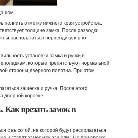
ндашом
ыполнить отметку нижнего края устройства.
тветствует толщине замка. После разводки
лжны располагаться перпендикулярно
ильность установки замка и ручки в
неполадкам, которые препятствуют нормальной
вой стороны дверного полотна. При этом
агаться защелка и ручка. После этого
а дверной коробке.
 Как врезать замок в
ся с высотой, на которой будут располагаться
но и ставят замок или защелку. Но при врезке