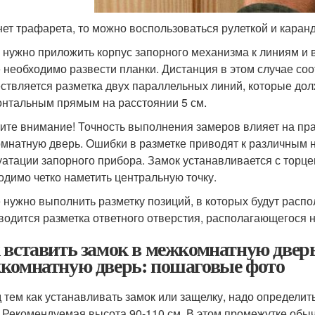
нет трафарета, то можно воспользоваться рулеткой и кара
 нужно приложить корпус запорного механизма к линиям и в
 необходимо развести планки. Дистанция в этом случае соо
ствляется разметка двух параллельных линий, которые до
онтальным прямым на расстоянии 5 см.
ите внимание! Точность выполнения замеров влияет на прав
мнатную дверь. Ошибки в разметке приводят к различным 
уатации запорного прибора. Замок устанавливается с торце
одимо четко наметить центральную точку.
 нужно выполнить разметку позиций, в которых будут распол
водится разметка ответного отверстия, располагающегося н
 вставить замок в межкомнатную дверь.
комнатную дверь: пошаговые фото
 тем как устанавливать замок или защелку, надо определить
. Рекомендуемая высота 90-110 см. В этом промежутке обыч