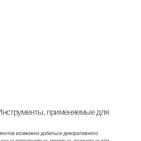
 Инструменты, применяемые для
ментов возможно добиться декоративного
бычные поролоновые, меховые, резиновые или