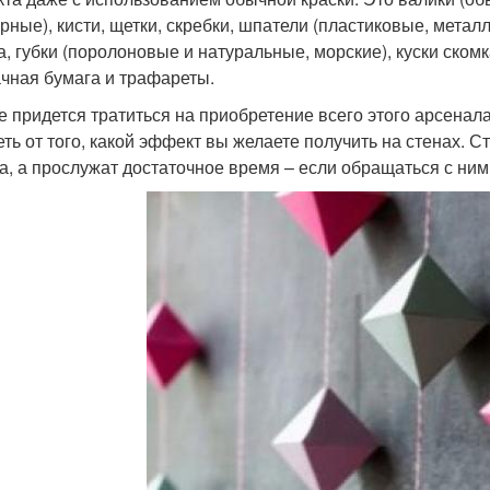
урные), кисти, щетки, скребки, шпатели (пластиковые, метал
а, губки (поролоновые и натуральные, морские), куски ском
чная бумага и трафареты.
е придется тратиться на приобретение всего этого арсенала
еть от того, какой эффект вы желаете получить на стенах. С
а, а прослужат достаточное время – если обращаться с ними