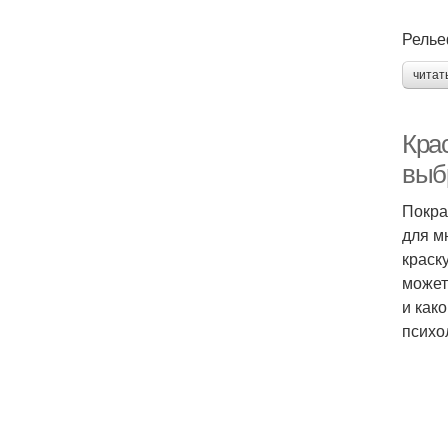
Релье
читат
Крас
выбр
Покра
для м
краск
может
и как
психо