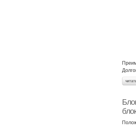
Преим
Долго
читат
Бло
бло
Полож