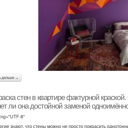
ь дальше →
аска стен в квартире фактурной краской. 
нет ли она достойной заменой одноимённ
ing="UTF-8"
огие знают, что стены можно не просто покрасить однотон