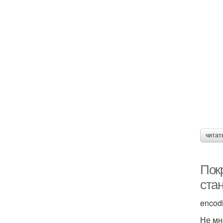
читат
Покр
ста
encod
Не мн