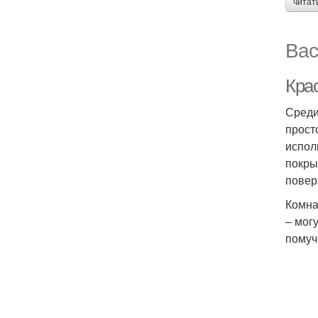
читат
Вас
Кра
Среди
прост
испол
покры
повер
Комна
– мог
помуч