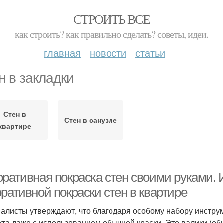
СТРОИТЬ ВСЕ
как строить? как правильно сделать? советы, идеи.
главная
новости
статьи
н в закладки
Стен в
Стен в санузле
квартире
оративная покраска стен своими руками.
ративной покраски стен в квартире
алисты утверждают, что благодаря особому набору инстру
та даже с использованием обычной краски. Это валики (о