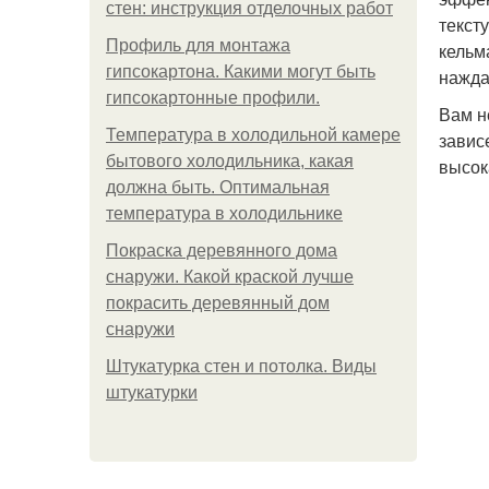
стен: инструкция отделочных работ
текст
Профиль для монтажа
кельм
гипсокартона. Какими могут быть
нажда
гипсокартонные профили.
Вам н
Температура в холодильной камере
завис
бытового холодильника, какая
высок
должна быть. Оптимальная
температура в холодильнике
Покраска деревянного дома
снаружи. Какой краской лучше
покрасить деревянный дом
снаружи
Штукатурка стен и потолка. Виды
штукатурки