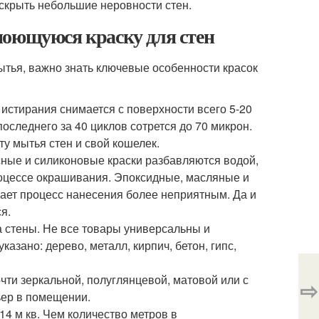
скрыть небольшие неровности стен.
моющуюся краску для стен
ытья, важно знать ключевые особенности красок
в истирания снимается с поверхности всего 5-20
оследнего за 40 циклов сотрется до 70 микрон.
ту мытья стен и свой кошелек.
сные и силиконовые краски разбавляются водой,
роцессе окрашивания. Эпоксидные, масляные и
ает процесс нанесения более неприятным. Да и
я.
а стены. Не все товары универсальны и
азано: дерево, металл, кирпич, бетон, гипс,
чти зеркальной, полуглянцевой, матовой или с
⇨
ьер в помещении.
 14 м кв. Чем количество метров в