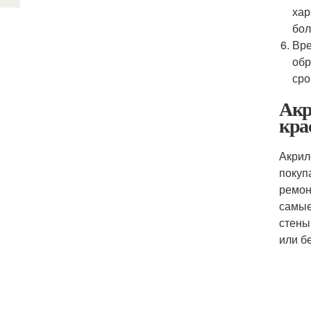
хар
бол
Вре
обр
сро
Акр
кра
Акрил
покуп
ремон
самые
стены
или б