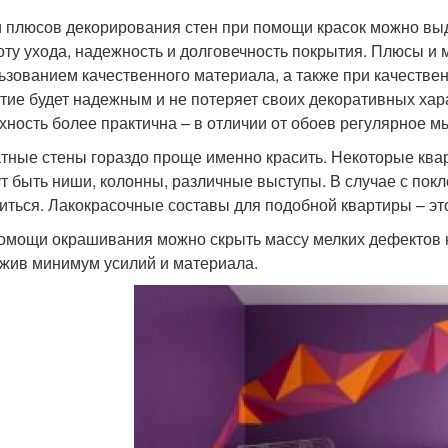
 плюсов декорирования стен при помощи красок можно выд
оту ухода, надежность и долговечность покрытия. Плюсы и м
ьзованием качественного материала, а также при качестве
тие будет надежным и не потеряет своих декоративных хар
хность более практична – в отличии от обоев регулярное мы
тные стены гораздо проще именно красить. Некоторые кв
ут быть ниши, колонны, различные выступы. В случае с пок
иться. Лакокрасочные составы для подобной квартиры – эт
омощи окрашивания можно скрыть массу мелких дефектов на
жив минимум усилий и материала.