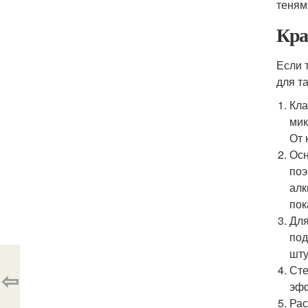
теням
Кра
Если 
для т
Кла
мик
От 
Осн
поэ
алк
пок
Для
под
шту
Сте
⇦
эфф
Рас