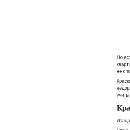
Но ес
кварт
не сп
Краск
недор
учиты
Кра
Итак,