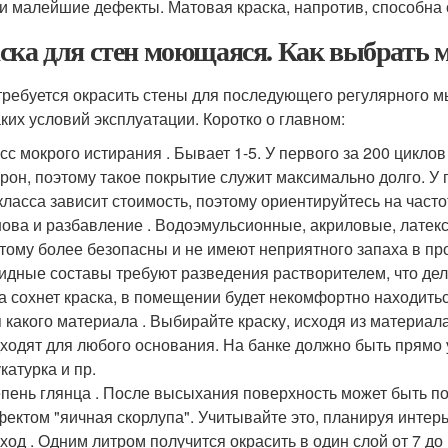
и малейшие дефекты. Матовая краска, напротив, способна 
ска для стен моющаяся. Как выбрать 
требуется окрасить стены для последующего регулярного м
аких условий эксплуатации. Коротко о главном:
сс мокрого истирания . Бывает 1-5. У первого за 200 цикло
рон, поэтому такое покрытие служит максимально долго. У п
класса зависит стоимость, поэтому ориентируйтесь на часто
ова и разбавление . Водоэмульсионные, акриловые, латек
тому более безопасны и не имеют неприятного запаха в п
идные составы требуют разведения растворителем, что дел
а сохнет краска, в помещении будет некомфортно находитьс
 какого материала . Выбирайте краску, исходя из материал
ходят для любого основания. На банке должно быть прямо ук
катурка и пр.
пень глянца . После высыхания поверхность может быть по
ектом "яичная скорлупа". Учитывайте это, планируя интер
ход . Одним литром получится окрасить в один слой от 7 до