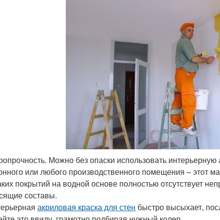
опрочность. Можно без опаски использовать интерьерную а
онного или любого производственного помещения – этот ма
аких покрытий на водной основе полностью отсутствует неп
сящие составы.
терьерная
акриловая краска для стен
быстро высыхает, посл
йте это ввиду, грамотно подбирая нужный колер.