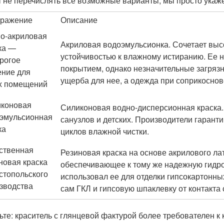
 не перечислять все возможные варианты, мы просто укаж
бражение
Описание
о-акриловая
Акриловая водоэмульсионка. Сочетает высо
ка —
устойчивостью к влажному истиранию. Ее
рогое
покрытием, однако незначительные загряз
ние для
ущерба для нее, а одежда при соприкоснов
х помещений
коновая
Силиконовая водно-дисперсионная краска.
эмульсионная
санузлов и детских. Производители гаранти
ка
циклов влажной чистки.
ственная
Резиновая краска на основе акрилового л
новая краска
обеспечивающее к тому же надежную гидр
стопольского
использовал ее для отделки гипсокартонны
зводства
сам ГКЛ и гипсовую шпаклевку от контакта 
ьте: краситель с глянцевой фактурой более требователен к 