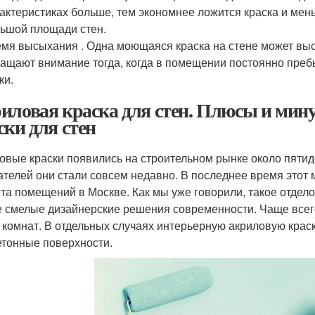
актеристиках больше, тем экономнее ложится краска и ме
ьшой площади стен.
мя высыхания . Одна моющаяся краска на стене может высохн
ащают внимание тогда, когда в помещении постоянно преб
ки.
иловая краска для стен. Плюсы и мин
ски для стен
овые краски появились на строительном рынке около пятид
ателей они стали совсем недавно. В последнее время этот 
та помещений в Москве. Как мы уже говорили, такое отдел
 смелые дизайнерские решения современности. Чаще всег
 комнат. В отдельных случаях интерьерную акриловую крас
етонные поверхности.