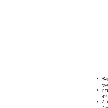
Жар
кух
У т
кра
Ин
Име