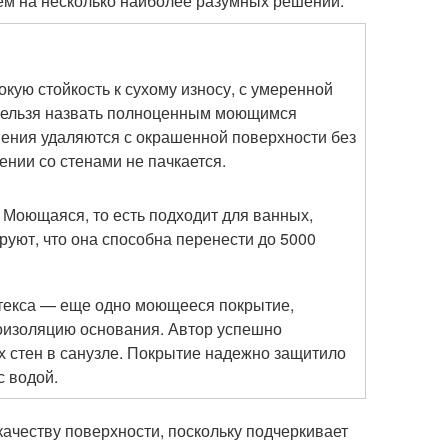
ем на несколько наиболее разумных решений:
кую стойкость к сухому износу, с умеренной
 нельзя назвать полноценным моющимся
нения удаляются с окрашенной поверхности без
ении со стенами не пачкается.
 Моющаяся, то есть подходит для ванных,
руют, что она способна перенести до 5000
атекса — еще одно моющееся покрытие,
оизоляцию основания. Автор успешно
х стен в санузле. Покрытие надежно защитило
с водой.
качеству поверхности, поскольку подчеркивает