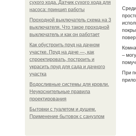
сухого хода. Датчик сухого хода для
Среди
насоса: принцип работы
прост
Проходной выключатель схема на 3
испол
выключателя. Что такое проходной
покры
выключатель и как он работает
повер
Как обустроить пруд на дачном
Комна
участке. Пруд на даче —, как
– мог
спроектировать, построить и
помуч
украсить пруд для сада и дачного
При п
участка
прило
Водосливные системы для кровли.
Неукоснительные правила
проектирования
Бытовки с туалетом и душем.
Применение бытовок с санузлом