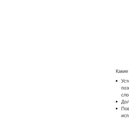
Какие
Уст
поз
сло
Дол
Пов
исп