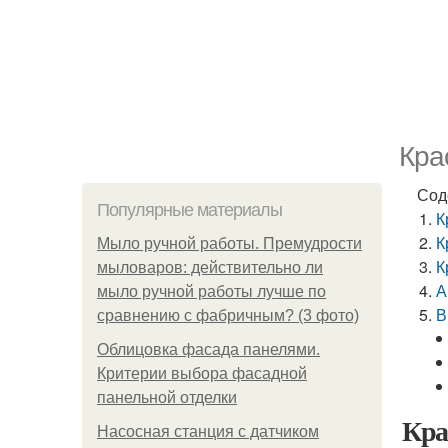
Кра
Сод
Популярные материалы
К
К
Мыло ручной работы. Премудрости
К
мыловаров: действительно ли
А
мыло ручной работы лучше по
В
сравнению с фабричным? (3 фото)
Облицовка фасада панелями.
Критерии выбора фасадной
панельной отделки
Кра
Насосная станция с датчиком