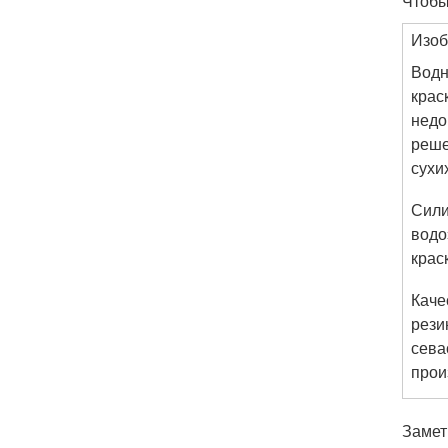
Чтобы
Изо
Водн
крас
недо
реше
сухи
Сили
водо
крас
Каче
рези
сева
прои
Замет