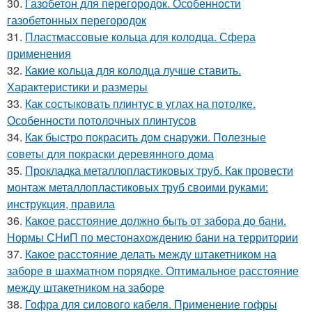
30.
Газобетон для перегородок. Особенности
газобетонных перегородок
31.
Пластмассовые кольца для колодца. Сфера
применения
32.
Какие кольца для колодца лучше ставить.
Характеристики и размеры
33.
Как состыковать плинтус в углах на потолке.
Особенности потолочных плинтусов
34.
Как быстро покрасить дом снаружи. Полезные
советы для покраски деревянного дома
35.
Прокладка металлопластиковых труб. Как провести
монтаж металлопластиковых труб своими руками:
инструкция, правила
36.
Какое расстояние должно быть от забора до бани.
Нормы СНиП по местонахождению бани на территории
37.
Какое расстояние делать между штакетником на
заборе в шахматном порядке. Оптимальное расстояние
между штакетником на заборе
38.
Гофра для силового кабеля. Применение гофры