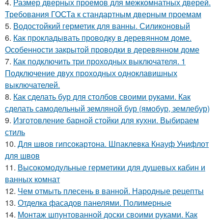
4.
Размер дверных проемов для межкомнатных дверей.
Требования ГОСТа к стандартным дверным проемам
5.
Водостойкий герметик для ванны. Силиконовый
6.
Как прокладывать проводку в деревянном доме.
Особенности закрытой проводки в деревянном доме
7.
Как подключить три проходных выключателя. 1
Подключение двух проходных одноклавишных
выключателей.
8.
Как сделать бур для столбов своими руками. Как
сделать самодельный земляной бур (ямобур, землебур)
9.
Изготовление барной стойки для кухни. Выбираем
стиль
10.
Для швов гипсокартона. Шпаклевка Кнауф Унифлот
для швов
11.
Высокомодульные герметики для душевых кабин и
ванных комнат
12.
Чем отмыть плесень в ванной. Народные рецепты
13.
Отделка фасадов панелями. Полимерные
14.
Монтаж шпунтованной доски своими руками. Как