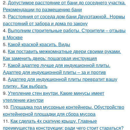
2.
Допустимое расстояние от бани до соседнего участка.
Рекомендации по размещению бани
3.
Расстояния от соседа дом-бани Двухэтажной.. Нормы
расстояний от забора и дома по закону
4.
Выполним строительные работы. Строители – отзывы
в Москве
5.
Какой краской красить. Виды
6.
Как поставить межкомнатные двери своими руками.
Как заменить дверь: пошаговая инструкция
7.
Какой адаптер лучше для индукционной плиты.
Адаптер для индукционной плиты – за и против
8.
Адаптер для индукционной плиты превратит вашу
плитку.. Как выбрать
9.
Утепление стен внутри. Какие минусы имеет
утепление изнутри
10.
Площадка под мусорные контейнеры. Обустройство
контейнерной площадки для сбора мусора
11.
Как сделать 4х скатную крышу. Главные
преимущества конструкции: ради чего стоит стараться?