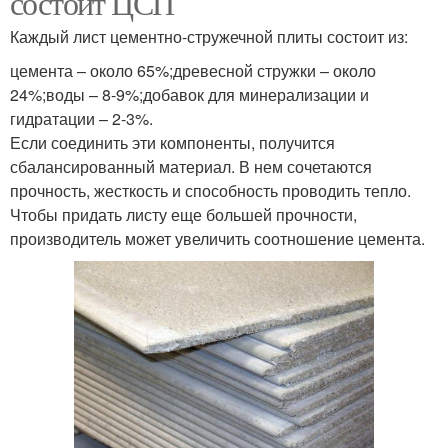
состоит ЦСП
Каждый лист цементно-стружечной плиты состоит из:
цемента – около 65%;древесной стружки – около
Плиты для обшивки
Стружечные плиты
24%;воды – 8-9%;добавок для минерализации и
гидратации – 2-3%.
Если соединить эти компоненты, получится
сбалансированный материал. В нем сочетаются
прочность, жесткость и способность проводить тепло.
Чтобы придать листу еще большей прочности,
производитель может увеличить соотношение цемента.