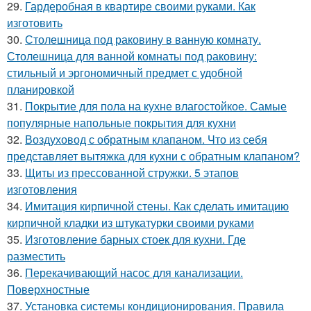
29.
Гардеробная в квартире своими руками. Как
изготовить
30.
Столешница под раковину в ванную комнату.
Столешница для ванной комнаты под раковину:
стильный и эргономичный предмет с удобной
планировкой
31.
Покрытие для пола на кухне влагостойкое. Самые
популярные напольные покрытия для кухни
32.
Воздуховод с обратным клапаном. Что из себя
представляет вытяжка для кухни с обратным клапаном?
33.
Щиты из прессованной стружки. 5 этапов
изготовления
34.
Имитация кирпичной стены. Как сделать имитацию
кирпичной кладки из штукатурки своими руками
35.
Изготовление барных стоек для кухни. Где
разместить
36.
Перекачивающий насос для канализации.
Поверхностные
37.
Установка системы кондиционирования. Правила