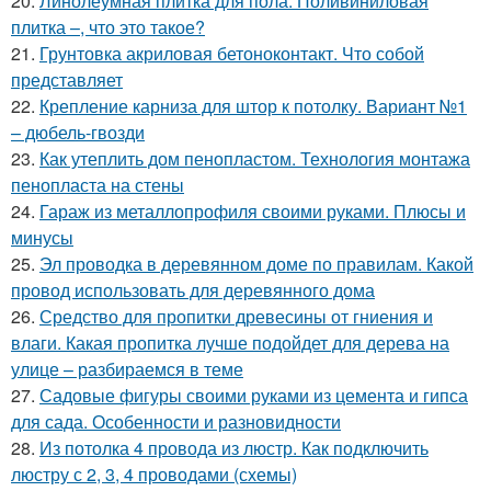
20.
Линолеумная плитка для пола. Поливиниловая
плитка –, что это такое?
21.
Грунтовка акриловая бетоноконтакт. Что собой
представляет
22.
Крепление карниза для штор к потолку. Вариант №1
– дюбель-гвозди
23.
Как утеплить дом пенопластом. Технология монтажа
пенопласта на стены
24.
Гараж из металлопрофиля своими руками. Плюсы и
минусы
25.
Эл проводка в деревянном доме по правилам. Какой
провод использовать для деревянного дома
26.
Средство для пропитки древесины от гниения и
влаги. Какая пропитка лучше подойдет для дерева на
улице – разбираемся в теме
27.
Садовые фигуры своими руками из цемента и гипса
для сада. Особенности и разновидности
28.
Из потолка 4 провода из люстр. Как подключить
люстру с 2, 3, 4 проводами (схемы)