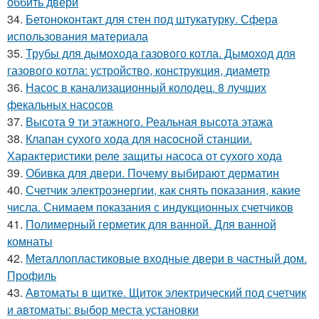
оббить двери
34.
Бетоноконтакт для стен под штукатурку. Сфера
использования материала
35.
Трубы для дымохода газового котла. Дымоход для
газового котла: устройство, конструкция, диаметр
36.
Насос в канализационный колодец. 8 лучших
фекальных насосов
37.
Высота 9 ти этажного. Реальная высота этажа
38.
Клапан сухого хода для насосной станции.
Характеристики реле защиты насоса от сухого хода
39.
Обивка для двери. Почему выбирают дерматин
40.
Счетчик электроэнергии, как снять показания, какие
числа. Снимаем показания с индукционных счетчиков
41.
Полимерный герметик для ванной. Для ванной
комнаты
42.
Металлопластиковые входные двери в частный дом.
Профиль
43.
Автоматы в щитке. Щиток электрический под счетчик
и автоматы: выбор места установки