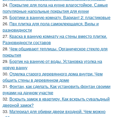
24.
Покрытие для пола на кухне влагостойкое. Самые
популярные напольные покрытия для кухни
25.
Бортики в ванную комнату. Вариант 2: пластиковые
26.
Пвх плитка для пола самоклеющаяся. Виды и
разновидности
27.
Краска в ванную комнату на стены вместо плитки.
Разновидности составов
28.
Чем обшивают теплицы. Органическое стекло для
покрытия
29.
Бортик на ванную от воды. Установка уголка на
новую ванну
30.
Отделка старого деревянного дома внутри. Чем
обшить стены в деревянном доме
31.
Фонтан, как сделать. Как установить фонтан своими
руками на дачном участке
32.
Вскрыть замок в квартиру. Как вскрыть сувальдный
дверной замок?
33.
Материал для обивки двери входной. Чем можно