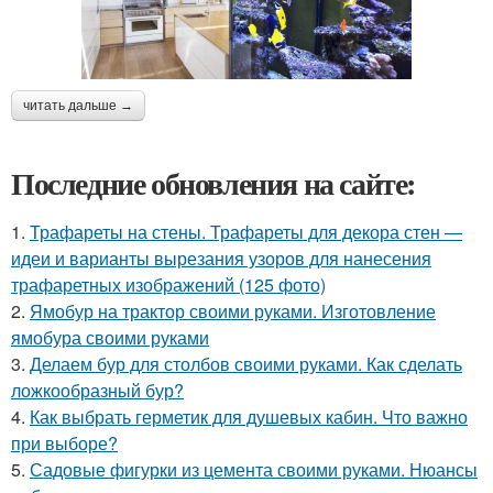
читать дальше →
Последние обновления на сайте:
1.
Трафареты на стены. Трафареты для декора стен —
идеи и варианты вырезания узоров для нанесения
трафаретных изображений (125 фото)
2.
Ямобур на трактор своими руками. Изготовление
ямобура своими руками
3.
Делаем бур для столбов своими руками. Как сделать
ложкообразный бур?
4.
Как выбрать герметик для душевых кабин. Что важно
при выборе?
5.
Садовые фигурки из цемента своими руками. Нюансы