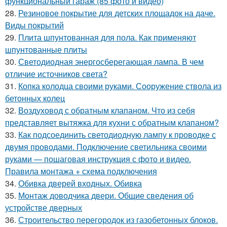
функциональный гараж (85 фото и видео)
28.
Резиновое покрытие для детских площадок на даче.
Виды покрытий
29.
Плита шпунтованная для пола. Как применяют
шпунтованные плиты
30.
Светодиодная энергосберегающая лампа. В чем
отличие источников света?
31.
Копка колодца своими руками. Сооружение ствола из
бетонных колец
32.
Воздуховод с обратным клапаном. Что из себя
представляет вытяжка для кухни с обратным клапаном?
33.
Как подсоединить светодиодную лампу к проводке с
двумя проводами. Подключение светильника своими
руками — пошаговая инструкция с фото и видео.
Правила монтажа + схема подключения
34.
Обивка дверей входных. Обивка
35.
Монтаж доводчика двери. Общие сведения об
устройстве дверных
36.
Строительство перегородок из газобетонных блоков.