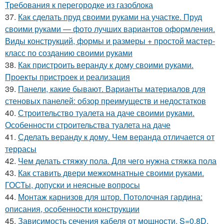
Требования к перегородке из газоблока
37.
Как сделать пруд своими руками на участке. Пруд
своими руками — фото лучших вариантов оформления.
Виды конструкций, формы и размеры + простой мастер-
класс по созданию своими руками
38.
Как пристроить веранду к дому своими руками.
Проекты пристроек и реализация
39.
Панели, какие бывают. Варианты материалов для
стеновых панелей: обзор преимуществ и недостатков
40.
Строительство туалета на даче своими руками.
Особенности строительства туалета на даче
41.
Сделать веранду к дому. Чем веранда отличается от
террасы
42.
Чем делать стяжку пола. Для чего нужна стяжка пола
43.
Как ставить двери межкомнатные своими руками.
ГОСТы, допуски и неясные вопросы
44.
Монтаж карнизов для штор. Потолочная гардина:
описания, особенности конструкции
45.
Зависимость сечения кабеля от мощности. S=0,8D.