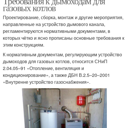
Требования к дымоходам для
газовых котлов
Проектирование, сборка, монтаж и другие мероприятия,
Дымоходы для
направленные на устройство дымового канала,
Дом для газового котла
газового котла
регламентируются нормативными документами, в
которых чётко и ясно прописаны основные требования к
этим конструкциям.
К нормативным документам, регулирующим устройство
дымоходов для газовых котлов, относится СНиП
2.04.05–91 «Отопление, вентиляция и
кондиционирование», а также ДБН В.2.5–20–2001
«Внутренне устройство газоснабжения».