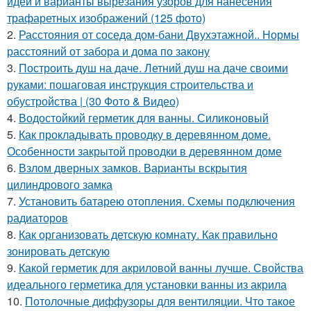
идеи и варианты вырезания узоров для нанесения
трафаретных изображений (125 фото)
2.
Расстояния от соседа дом-бани Двухэтажной.. Нормы
расстояний от забора и дома по закону
3.
Построить душ на даче. Летний душ на даче своими
руками: пошаговая инструкция строительства и
обустройства | (30 Фото & Видео)
4.
Водостойкий герметик для ванны. Силиконовый
5.
Как прокладывать проводку в деревянном доме.
Особенности закрытой проводки в деревянном доме
6.
Взлом дверных замков. Варианты вскрытия
цилиндрового замка
7.
Установить батарею отопления. Схемы подключения
радиаторов
8.
Как организовать детскую комнату. Как правильно
зонировать детскую
9.
Какой герметик для акриловой ванны лучше. Свойства
идеального герметика для установки ванны из акрила
10.
Потолочные диффузоры для вентиляции. Что такое