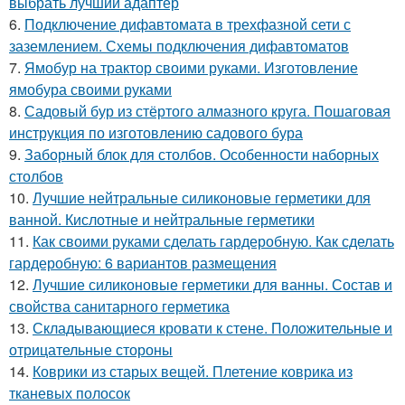
выбрать лучший адаптер
6.
Подключение дифавтомата в трехфазной сети с
заземлением. Схемы подключения дифавтоматов
7.
Ямобур на трактор своими руками. Изготовление
ямобура своими руками
8.
Садовый бур из стёртого алмазного круга. Пошаговая
инструкция по изготовлению садового бура
9.
Заборный блок для столбов. Особенности наборных
столбов
10.
Лучшие нейтральные силиконовые герметики для
ванной. Кислотные и нейтральные герметики
11.
Как своими руками сделать гардеробную. Как сделать
гардеробную: 6 вариантов размещения
12.
Лучшие силиконовые герметики для ванны. Состав и
свойства санитарного герметика
13.
Складывающиеся кровати к стене. Положительные и
отрицательные стороны
14.
Коврики из старых вещей. Плетение коврика из
тканевых полосок