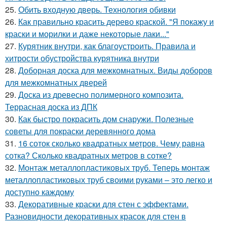
25.
Обить входную дверь. Технология обивки
26.
Как правильно красить дерево краской. "Я покажу и
краски и морилки и даже некоторые лаки..."
27.
Курятник внутри, как благоустроить. Правила и
хитрости обустройства курятника внутри
28.
Доборная доска для межкомнатных. Виды доборов
для межкомнатных дверей
29.
Доска из древесно полимерного композита.
Террасная доска из ДПК
30.
Как быстро покрасить дом снаружи. Полезные
советы для покраски деревянного дома
31.
16 соток сколько квадратных метров. Чему равна
сотка? Сколько квадратных метров в сотке?
32.
Монтаж металлопластиковых труб. Теперь монтаж
металлопластиковых труб своими руками – это легко и
доступно каждому
33.
Декоративные краски для стен с эффектами.
Разновидности декоративных красок для стен в