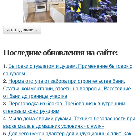
читать дальше →
Последние обновления на сайте:
1.
Бытовки с туалетом и душем. Применение бытовок с
санузлом
2.
Норма отступа от забора при строительстве бани.
Статьи, комментарии, ответы на вопросы : Расстояние
от бани до границы участка
3.
Перегородка из блоков. Требования к внутренним
стеновым конструкциям
4.
Мыло дома своими руками. Техника безопасности при
варке мыла в домашних условиях «с нуля»
5.
Для чего нужен адаптер для индукционных плит. Как