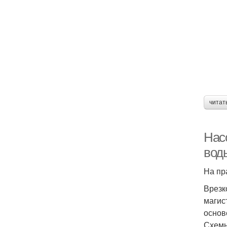
читат
Нас
вод
На пр
Врезк
магис
основ
Схемы