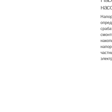
нас
Напор
опред
сраба
смонт
накоп
напор
частн
элект