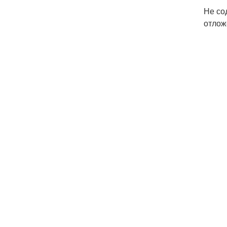
Не со
отлож