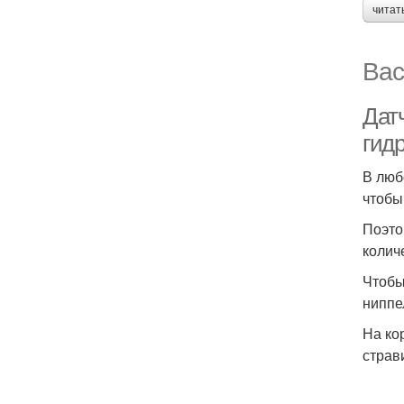
читат
Вас
Дат
гид
В люб
чтобы
Поэто
колич
Чтобы
ниппе
На ко
страв