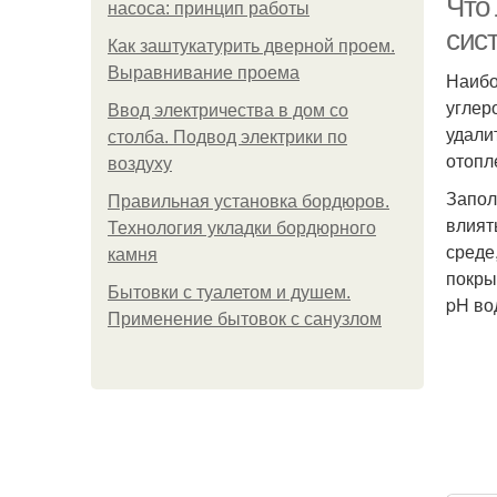
Что
насоса: принцип работы
сис
Как заштукатурить дверной проем.
Выравнивание проема
Наибо
углер
Ввод электричества в дом со
удали
столба. Подвод электрики по
отопл
воздуху
Запол
Правильная установка бордюров.
влият
Технология укладки бордюрного
среде
камня
покры
Бытовки с туалетом и душем.
pH во
Применение бытовок с санузлом