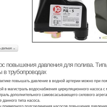
ь дальше →
ос повышения давления для полива. Тип
ы в трубопроводах
актике повышать давление в водной артерии можно при по
ой в магистраль водоснабжения циркуляционного насоса с 
траль дополнительного самовсасывающего силового агрега
е данного типа насоса.
 примерного подсоединения насосов повышения давления 