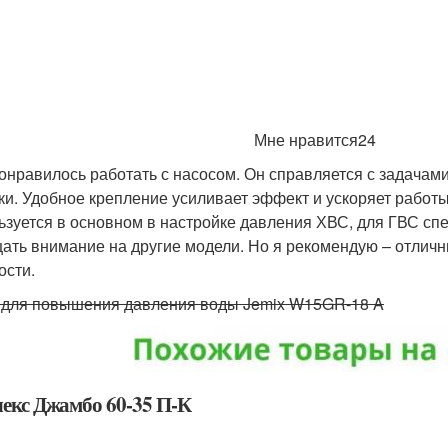
Мне нравится24
онравилось работать с насосом. Он справляется с задачам
ки. Удобное крепление усиливает эффект и ускоряет работы
ьзуется в основном в настройке давления ХВС, для ГВС сп
ать внимание на другие модели. Но я рекомендую – отличн
ости.
 для повышения давления воды Jemix W15GR-18 A
екс Джамбо 60-35 П-К