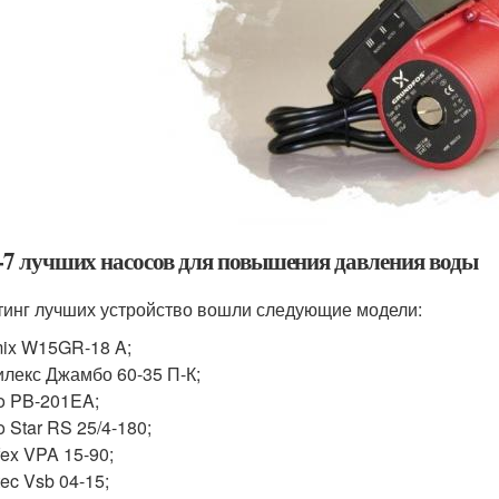
7 лучших насосов для повышения давления воды
тинг лучших устройство вошли следующие модели:
ix W15GR-18 A;
лекс Джамбо 60-35 П-К;
o PB-201EA;
o Star RS 25/4-180;
fex VPA 15-90;
tec Vsb 04-15;