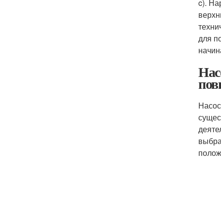
c). Н
верхн
техни
для п
начин
Нас
пов
Насос
сущес
деяте
выбра
полож