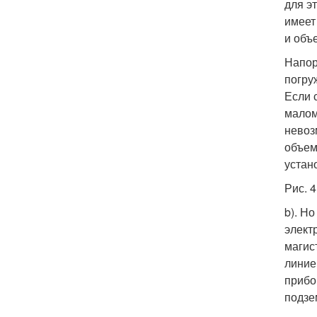
для э
имеет
и объ
Напор
погру
Если 
малом
невоз
объем
устан
Рис. 
b). Н
элект
магис
линие
прибо
подзе