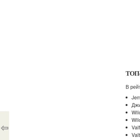
ТОП-
В рей
Jem
Джи
Wil
Wil
⇦
Val
Val