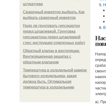
штукатурки
Н
Сварочный инвертор выбрать. Как
выбрать сварочный инвертор
Надо ли грунтовать гипсокартон
В
перед шпаклевкой. Грунтовка
Нас
гипсокартона перед шпаклевкой
пов
стен: инструкция отделочных работ
Обратный клапан в вентиляции.
Напор
Вентиляционная решетка с
опред
обратным клапаном
сраба
Температура в холодильной камере
смонт
бытового холодильника, какая
накоп
должна быть. Оптимальная
напор
температура в холодильнике
частн
элект
a). П