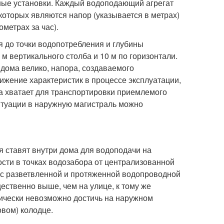
ные установки. Каждый водоподающий агрегат
которых являются напор (указывается в метрах)
метрах за час).
 до точки водопотребления и глубины
м вертикального столба и 10 м по горизонтали.
 дома велико, напора, создаваемого
жение характеристик в процессе эксплуатации,
а хватает для транспортировки приемлемого
итуации в наружную магистраль можно
 ставят внутри дома для водоподачи на
ости в точках водозабора от централизованной
 с разветвленной и протяженной водопроводной
ественно выше, чем на улице, к тому же
нически невозможно достичь на наружном
вом) колодце.