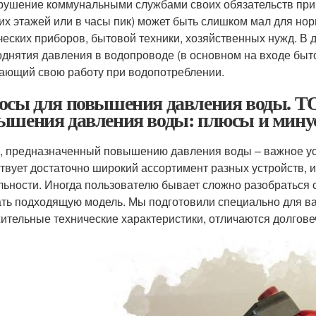
арушение коммунальными службами своих обязательств приво
их этажей или в часы пик) может быть слишком мал для но
ческих приборов, бытовой техники, хозяйственных нужд. В 
однятия давления в водопроводе (в основном на входе быт
ающий свою работу при водопотреблении.
осы для повышения давления воды. ТО
ышения давления воды: плюсы и мину
, предназначенный повышению давления воды – важное уст
твует достаточно широкий ассортимент разных устройств,
льности. Иногда пользователю бывает сложно разобраться 
ть подходящую модель. Мы подготовили специально для ва
ительные технические характеристики, отличаются долговечн