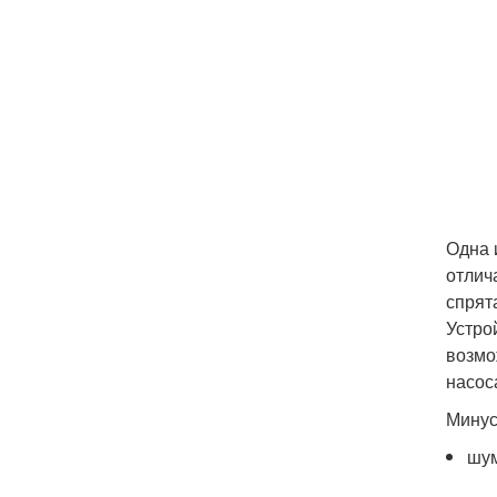
Одна 
отлич
спрят
Устро
возмо
насос
Мину
шум