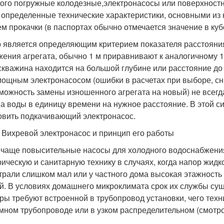
того погружные колодезные,электронасосы или поверхност
 определенные технические характеристики, основными из 
ем прокачки (в паспортах обычно отмечается значение в кубо
 является определяющим критерием показателя расстояния
жения агрегата, обычно 1 м приравнивают к аналогичному 1 
скважина находится на большой глубине или расстояние до
ощным электронасосом (ошибки в расчетах при выборе, сни
можность замены изношенного агрегата на новый) не всегд
а воды в единицу времени на нужное расстояние. В этой с
овить подкачивающий электронасос.
4 Вихревой электронасос и принцип его работы
о чаще повысительные насосы для холодного водоснабжения
рическую и санитарную технику в случаях, когда напор жидк
трали слишком мал или у частного дома высокая этажность
й. В условиях домашнего микроклимата срок их службы сущ
ры требуют встроенной в трубопровод установки, чего тех
мном трубопроводе или в узком распределительном (смотро