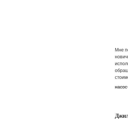
Мне п
нович
испол
обращ
стоим
насос
Джил