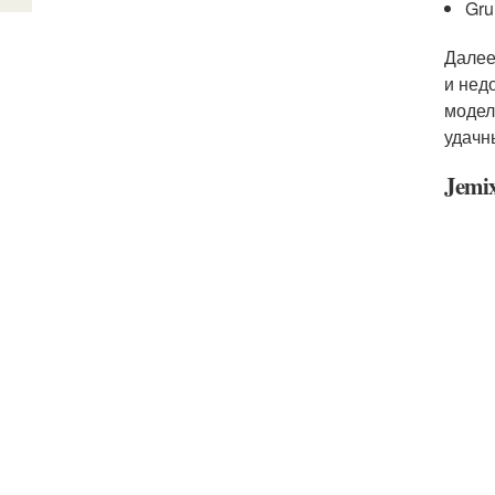
Gru
Далее
и нед
модел
удачн
Jemi