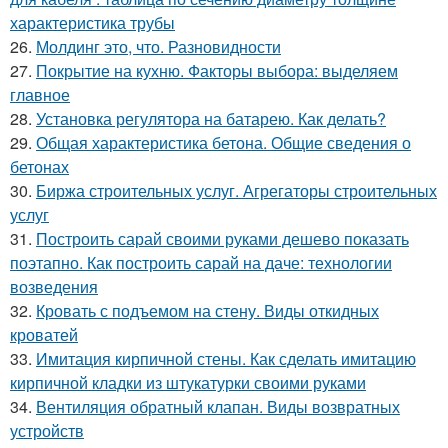
характеристика трубы
26.
Молдинг это, что. Разновидности
27.
Покрытие на кухню. Факторы выбора: выделяем
главное
28.
Установка регулятора на батарею. Как делать?
29.
Общая характеристика бетона. Общие сведения о
бетонах
30.
Биржа строительных услуг. Агрегаторы строительных
услуг
31.
Построить сарай своими руками дешево показать
поэтапно. Как построить сарай на даче: технологии
возведения
32.
Кровать с подъемом на стену. Виды откидных
кроватей
33.
Имитация кирпичной стены. Как сделать имитацию
кирпичной кладки из штукатурки своими руками
34.
Вентиляция обратный клапан. Виды возвратных
устройств