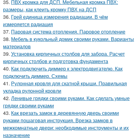
35.
ПВХ кромка для ДСП. Мебельная кромка ПВХ:
размеры, как клеить кромку ПВХ на ДСП
36.
Грей единица измерения радиации. В чём
измеряется радиация
37.
Паровая система отопления. Паровое отопление
38.
Мебель в кукольный домик своими руками. Варианты
материалов
39.
Установка кирпичных столбов для забора. Расчет
кирпичных столбов и подготовка фундамента
40.
Как подключить диммер к электродвигателю. Как
подключить диммер. Схемы
41.
Рулонная кровля для скатной крыши. Правильная
укладка рулонной кровли
42.
Ленивые грядки своими руками. Как сделать умные
грядки своими руками
43.
Как врезать замок в деревянную дверь своими
руками пошаговая инструкция. Врезка замков в
межкомнатные двери: необходимые инструменты и их
назначение