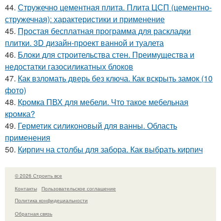
44.
Стружечно цементная плита. Плита ЦСП (цементно-
стружечная): характеристики и применение
45.
Простая бесплатная программа для раскладки
плитки. 3D дизайн-проект ванной и туалета
46.
Блоки для строительства стен. Преимущества и
недостатки газосиликатных блоков
47.
Как взломать дверь без ключа. Как вскрыть замок (10
фото)
48.
Кромка ПВХ для мебели. Что такое мебельная
кромка?
49.
Герметик силиконовый для ванны. Область
применения
50.
Кирпич на столбы для забора. Как выбрать кирпич
© 2026 Строить все
Контакты
Пользовательское соглашение
Политика конфидециальности
Обратная связь