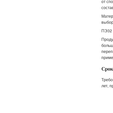
от сп
соста
Матер
выбор
ПЭ32 
Проду
больш
переп
приме
Срок
Требо
лет, 