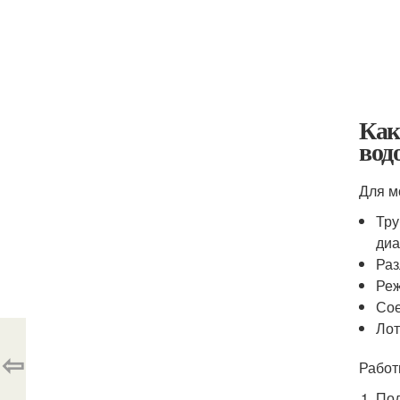
Как
вод
Для м
Тру
диа
Раз
Реж
Сое
Лот
⇦
Работ
Под