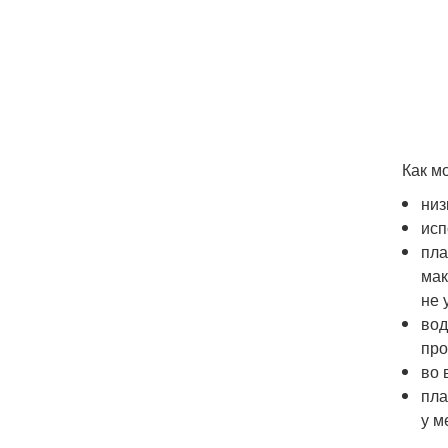
Как м
низ
исп
пла
мак
не 
вод
про
во 
пла
у м