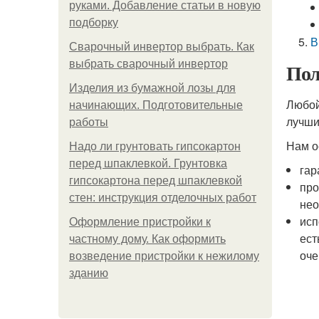
руками. Добавление статьи в новую
подборку
В
Сварочный инвертор выбрать. Как
выбрать сварочный инвертор
Пол
Изделия из бумажной лозы для
Любой
начинающих. Подготовительные
лучши
работы
Нам о
Надо ли грунтовать гипсокартон
перед шпаклевкой. Грунтовка
гар
гипсокартона перед шпаклевкой
про
стен: инструкция отделочных работ
нео
исп
Оформление пристройки к
ест
частному дому. Как оформить
оче
возведение пристройки к нежилому
зданию