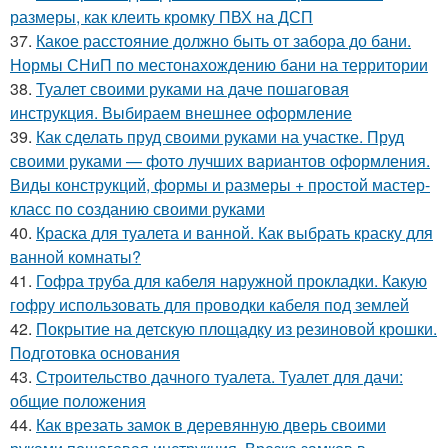
размеры, как клеить кромку ПВХ на ДСП
37.
Какое расстояние должно быть от забора до бани.
Нормы СНиП по местонахождению бани на территории
38.
Туалет своими руками на даче пошаговая
инструкция. Выбираем внешнее оформление
39.
Как сделать пруд своими руками на участке. Пруд
своими руками — фото лучших вариантов оформления.
Виды конструкций, формы и размеры + простой мастер-
класс по созданию своими руками
40.
Краска для туалета и ванной. Как выбрать краску для
ванной комнаты?
41.
Гофра труба для кабеля наружной прокладки. Какую
гофру использовать для проводки кабеля под землей
42.
Покрытие на детскую площадку из резиновой крошки.
Подготовка основания
43.
Строительство дачного туалета. Туалет для дачи:
общие положения
44.
Как врезать замок в деревянную дверь своими