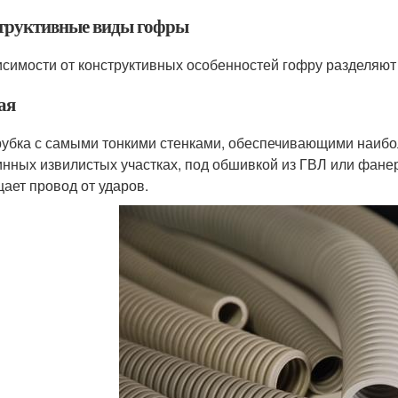
труктивные виды гофры
исимости от конструктивных особенностей гофру разделяют 
ая
рубка с самыми тонкими стенками, обеспечивающими наибол
инных извилистых участках, под обшивкой из ГВЛ или фане
ает провод от ударов.