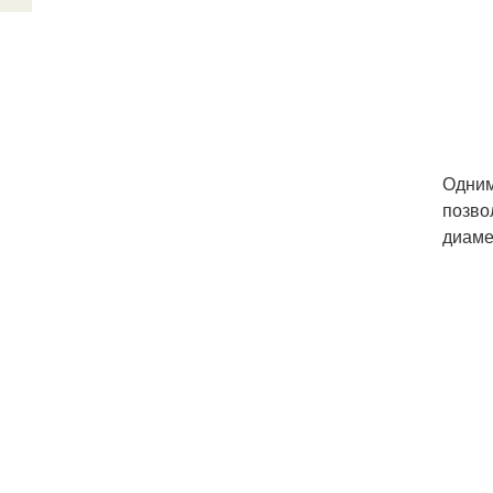
Одним
позво
диаме