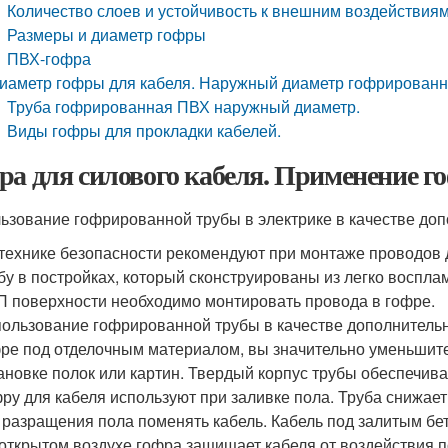
Количество слоев и устойчивость к внешним воздействия
Размеры и диаметр гофры
ПВХ-гофра
иаметр гофры для кабеля. Наружный диаметр гофрированн
Труба гофрированная ПВХ наружный диаметр.
Виды гофры для прокладки кабелей.
ра для силового кабеля. Применение 
ьзование гофрированной трубы в электрике в качестве доп
технике безопасности рекомендуют при монтаже проводов
бу в постройках, который сконструированы из легко восп
 поверхности необходимо монтировать провода в гофре.
ользование гофрированной трубы в качестве дополнитель
ре под отделочным материалом, вы значительно уменьшите 
ановке полок или картин. Твердый корпус трубы обеспечив
ру для кабеля используют при заливке пола. Труба снижае
 разращения пола поменять кабель. Кабель под залитым б
открытом воздухе гофра защищает кабеля от воздействия п