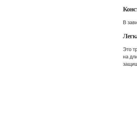
Конс
В зав
Легк
Это т
на дл
защищ