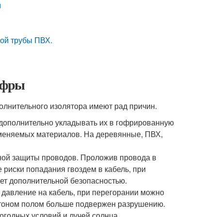
м
ой трубы ПВХ.
гофры
олнительного изолятора имеют рад причин.
 дополнительно укладывать их в гофрированную
ламеняемых материалов. На деревянные, ПВХ,
ной защиты проводов. Проложив провода в
риски попадания гвоздем в кабель, при
ает дополнительной безопасностью.
т давление на кабель, при перегорании можно
етоном полом больше подвержен разрушению.
огодных условий и лучей солнца.