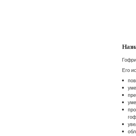
Назн
Гофри
Его ис
пов
уме
пре
уме
про
гоф
уве
обл