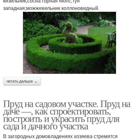
кизильник;сосна горная Мопс;туя
западная;можжевельник коллоновидный.
читать дальше →
Пруд на садовом участке. Пруд на
даче —, как спроектировать,
построить и украсить пруд для
сада и дачного участка
В загородных домовладениях хозяева стремятся